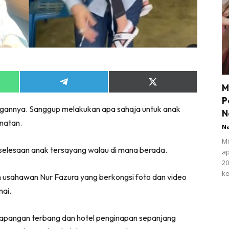
Share
Share
M
on
on
P
App
Telegram
X
ngannya. Sanggup melakukan apa sahaja untuk anak
(Twitter)
N
enatan.
N
Mi
eselesaan anak tersayang walau di mana berada.
ap
20
ke
an usahawan Nur Fazura yang berkongsi foto dan video
mai.
 lapangan terbang dan hotel penginapan sepanjang