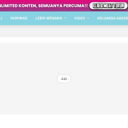
Dapatkan cerita, perkongsian dan info menarik. F
LI
INSPIRASI
LEBIH MENARIK
VIDEO
KELUARGA GADER
Dengan ini saya bersetuju dengan
Terma Penggunaan
dan
P
Langgan Sekarang
Langganan anda telah diterima. Terima kasih!
Ads
Mencari bahagia bersama KELUARGA?
Download dan baca sekarang di
KLIK DI SEENI