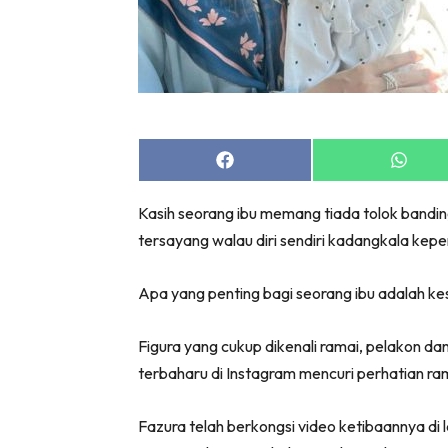
Share
Share
on
on
Facebook
Whats
Kasih seorang ibu memang tiada tolok bandi
tersayang walau diri sendiri kadangkala kep
Apa yang penting bagi seorang ibu adalah k
Figura yang cukup dikenali ramai, pelakon d
terbaharu di Instagram mencuri perhatian ra
Fazura telah berkongsi video ketibaannya di