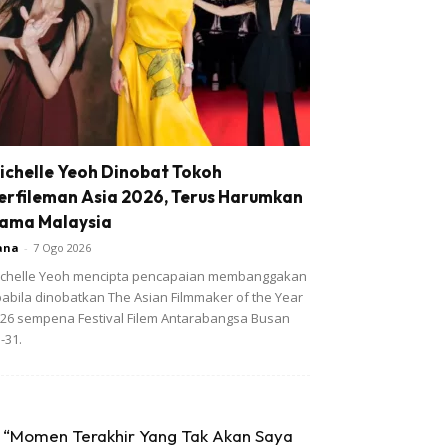
ichelle Yeoh Dinobat Tokoh
erfileman Asia 2026, Terus Harumkan
ama Malaysia
ana
-
7 Ogo 2026
chelle Yeoh mencipta pencapaian membanggakan
abila dinobatkan The Asian Filmmaker of the Year
26 sempena Festival Filem Antarabangsa Busan
-31.
“Momen Terakhir Yang Tak Akan Saya