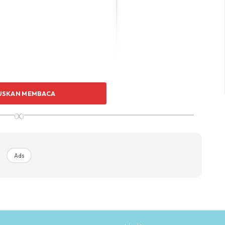
USKAN MEMBACA
∞
ra (@missfazura)
Ads
 Instagram usahawan jelita ini apabila melihat
nak tersayang Nur Fatima Aisya sepanjang berada di
a dan ketika berada di restoran.