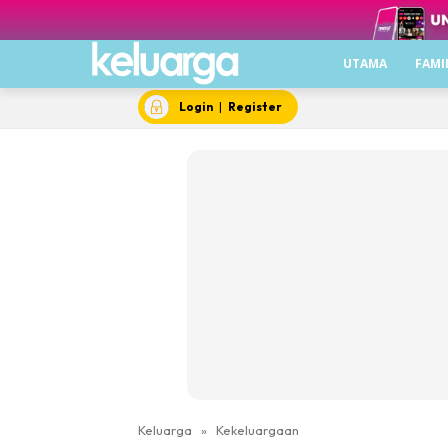
UTAMA
FAMI
Login
|
Register
Keluarga
»
Kekeluargaan