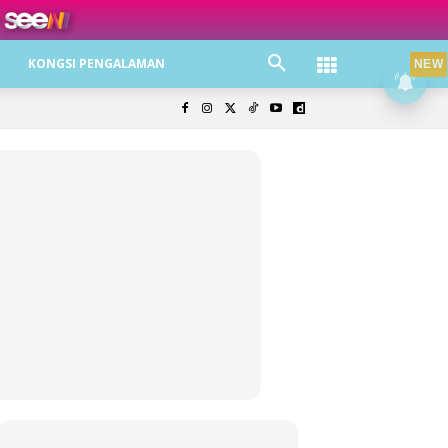
ree jer!
KONGSI PENGALAMAN
NEW
olisi Privasi