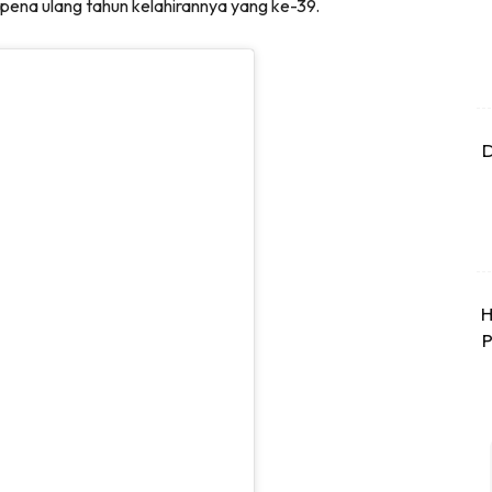
pena ulang tahun kelahirannya yang ke-39.
D
H
P