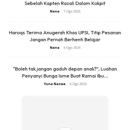
Sebelah Kapten Razali Dalam Kokpit
Nana
-
7 Ogo 2026
Haroqs Terima Anugerah Khas UPSI, Titip Pesanan
Jangan Pernah Berhenti Belajar
Nana
-
6 Ogo 2026
Anak2 jaga…bagi susu, buka cerita kartun…pastu bagi
diorang mandi, lpas mandi, bwk g cari sarapan…blk suap
diorang mkn, then main2 dgn diorang…tghari, bwk plak
“Boleh tak jangan gaduh depan anak?”, Luahan
Penyanyi Bunga Isme Buat Ramai Ibu...
diorang p bgkus lauk…berdukung sambal pilih lauk…kalau
nasib saya baik, ada pekerja kat kedai tu tolong ceduk,
Yuna Nazwa
-
6 Ogo 2026
bgkuskan kat saya sbb nmpk berdukung ank…sorang
dukung, sorang lagi pegang kat tepi…nasiblah saya
pandai masak nasi, xpyh beli dah nasi…lauk ja yg kena
beli…