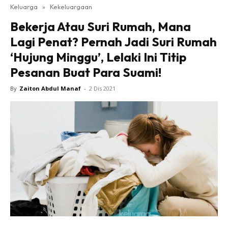
Keluarga
»
Kekeluargaan
Bekerja Atau Suri Rumah, Mana
Lagi Penat? Pernah Jadi Suri Rumah
‘Hujung Minggu’, Lelaki Ini Titip
Pesanan Buat Para Suami!
By
Zaiton Abdul Manaf
-
2 Dis 2021