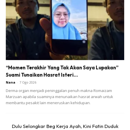
Saya faham, sbb saya pernah jd “surirumah hujung
minggu” bila isteri kena keje time ujung mgu…Kul 6 bgun,
mandi, sembahyg…anak2 tdo lagi, isteri plak nk kluar g
keje dah…Then, saya start la buat keje2 umah, mula dgn
basuh baju dlu…Sambil2 mesin tgh jalan tu, ambik
penyapu, sapu umah smua…kena buat pelan2, takut
“Momen Terakhir Yang Tak Akan Saya Lupakan”
anak2 jaga…lepas habis sapu, mop lantai…elok ja baju2
Suami Tunaikan Hasrat Isteri...
dh siap dlm mesin tu, angkat dan sidai…
Nana
-
7 Ogo 2026
Derma organ menjadi peninggalan penuh makna Romaizam
Siap dah dua keje…kemas umah dan sidai baju…
Marzuan apabila suaminya menunaikan hasrat arwah untuk
membantu pesakit lain meneruskan kehidupan.
Dulu Selongkar Beg Kerja Ayah, Kini Fatin Duduk