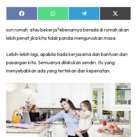
Share
Share
Share
Share
on
on
on
on
Facebook
WhatsApp
Telegram
X
suri rumah atau bekerja?ebenarnya berada di rumah akan
(Twitter)
lebih penat jika kita tidak pandai menguruskan masa.
Lebih-lebih lagi, apabila tiada kerjasama dan bantuan dari
pasangan kita. Semuanya dilakukan sendiri. Itu yang
menyebabkan ada yang tertekan dan kepenatan.