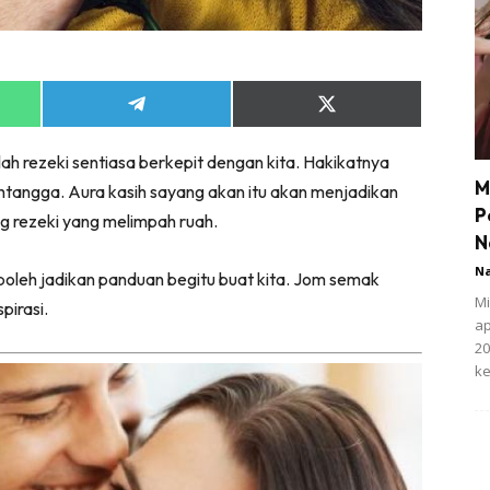
Share
Share
on
on
App
Telegram
X
ulah rezeki sentiasa berkepit dengan kita. Hakikatnya
(Twitter)
M
htangga. Aura kasih sayang akan itu akan menjadikan
P
ng rezeki yang melimpah ruah.
N
N
boleh jadikan panduan begitu buat kita. Jom semak
Mi
pirasi.
ap
20
ke