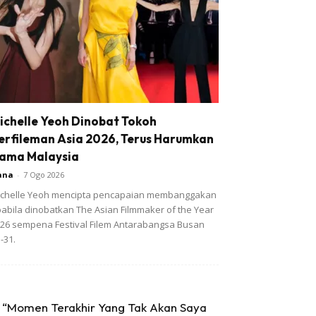
ichelle Yeoh Dinobat Tokoh
erfileman Asia 2026, Terus Harumkan
ama Malaysia
ana
-
7 Ogo 2026
chelle Yeoh mencipta pencapaian membanggakan
abila dinobatkan The Asian Filmmaker of the Year
26 sempena Festival Filem Antarabangsa Busan
-31.
“Momen Terakhir Yang Tak Akan Saya