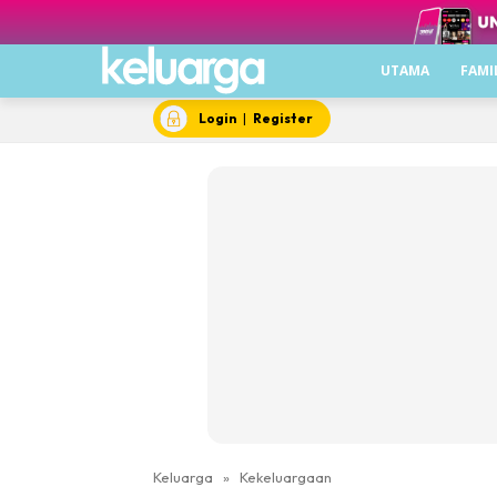
UTAMA
FAMI
Login
|
Register
Keluarga
»
Kekeluargaan