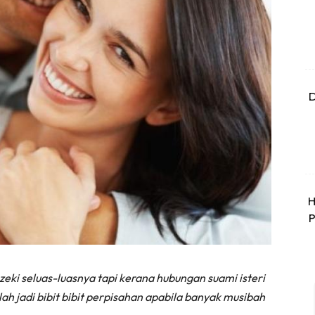
D
H
P
ki seluas-luasnya tapi kerana hubungan suami isteri
ah jadi bibit bibit perpisahan apabila banyak musibah