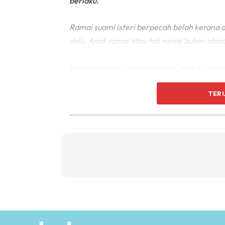
berlaku.
Ramai suami isteri berpecah belah kerana
dulu. Anak ramai atau tak ramai bukan alas
Menurut kata Pakar motivasi Datuk Dr. Moh
kepada isterinya ada banyak kebaikan kepada
TER
???? ????? ????? ???????? ??????, ??????? ?
6 Amalan suami isteri yang ada kebaikan
da