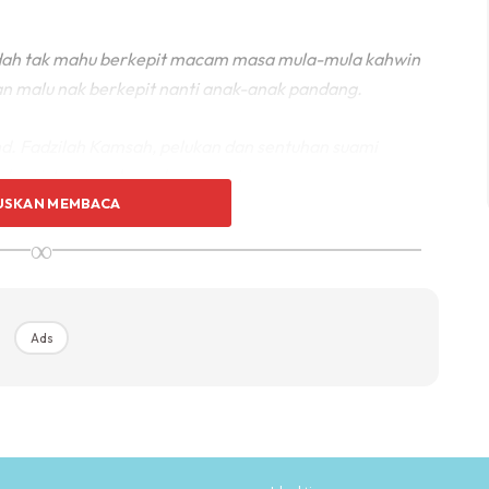
 dah tak mahu berkepit macam masa mula-mula kahwin
an malu nak berkepit nanti anak-anak pandang.
d. Fadzilah Kamsah, pelukan dan sentuhan suami
 si isteri juga kepada si suami.
USKAN MEMBACA
????? ??? ???? ????? ?????? ?????.
∞
ri segi psikologi dan saintifik :
Ads
Ads