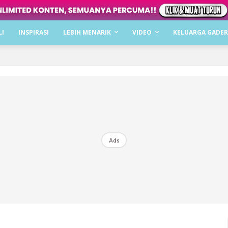
Dapatkan cerita, perkongsian dan info menarik. F
LI
INSPIRASI
LEBIH MENARIK
VIDEO
KELUARGA GADER
Dengan ini saya bersetuju dengan
Terma Penggunaan
dan
P
Langgan Sekarang
Langganan anda telah diterima. Terima kasih!
Ads
Mencari bahagia bersama KELUARGA?
Download dan baca sekarang di
KLIK DI SEENI