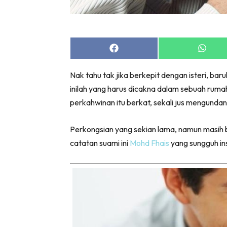
Share
Share
on
on
Facebook
Whats
Nak tahu tak jika berkepit dengan isteri, bar
inilah yang harus dicakna dalam sebuah ruma
perkahwinan itu berkat, sekali jus mengunda
Perkongsian yang sekian lama, namun masih 
catatan suami ini
Mohd Fhais
yang sungguh ins