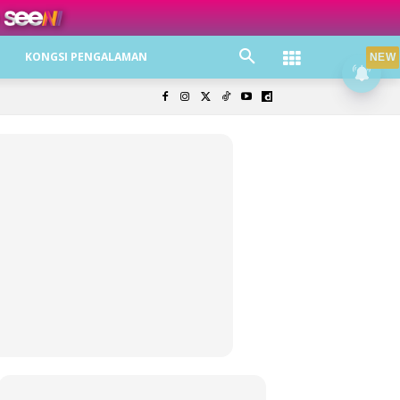
ree jer!
KONGSI PENGALAMAN
NEW
olisi Privasi