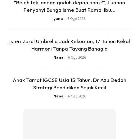
“Boleh tak jangan gaduh depan anak?”, Luahan
Penyanyi Bunga Isme Buat Ramai Ibu...
yuna
-
6 Ogo 2026
Isteri Zarul Umbrella Jadi Kekuatan, 17 Tahun Kekal
Harmoni Tanpa Tayang Bahagia
Nana
-
6 Ogo 2026
Apa yang lebih menghibakan bila mana momen indah
pertemuan tersebut mendapat lebih 900,000 tontonan di
Instagram Bella Astillah.
Anak Tamat IGCSE Usia 15 Tahun, Dr Azu Dedah
Strategi Pendidikan Sejak Kecil
Nana
-
6 Ogo 2026