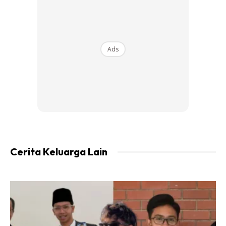
Ads
Di dalam video tersebut jelas kelihatan kerinduan anak
sulung pasangan ini, Ayden Adrean berlari memeluk
bapanya.
Cerita Keluarga Lain
Aliff sebelum ini terpaksa menjalani kuarantin selepas tiba
dari Singapura ke Kuala Lumpur. Berpeluang bertemu buat
kali pertama dengan anak keduanya, Aliff tidak
melepaskan peluang untuk melepaskan rasa rindunya
kerana belum pernah bersua muka secara langsung sejak