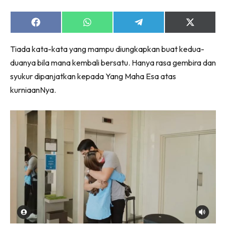
Share
Share
Share
Share
on
on
on
on
Facebook
WhatsApp
Telegram
X
Tiada kata-kata yang mampu diungkapkan buat kedua-
(Twitter)
duanya bila mana kembali bersatu. Hanya rasa gembira dan
syukur dipanjatkan kepada Yang Maha Esa atas
kurniaanNya.