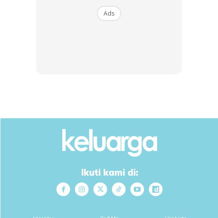
Ads
View this post on Instagram
Ikuti kami di:
A Post Shared By B E L L A A S T I L L A H (@bellaastillah)