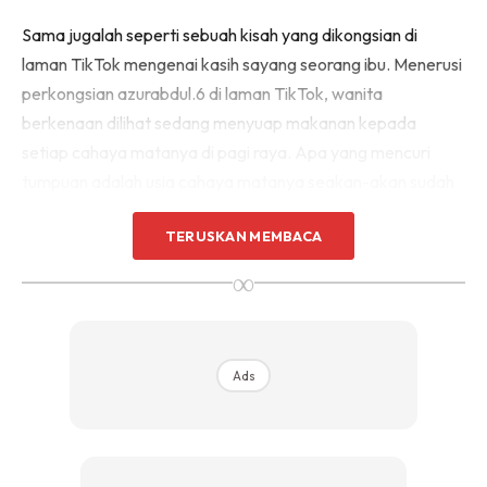
Sama jugalah seperti sebuah kisah yang dikongsian di
laman TikTok mengenai kasih sayang seorang ibu. Menerusi
perkongsian azurabdul.6 di laman TikTok, wanita
berkenaan dilihat sedang menyuap makanan kepada
setiap cahaya matanya di pagi raya. Apa yang mencuri
tumpuan adalah usia cahaya matanya seakan-akan sudah
menjangkau usia 40 tahun.
TERUSKAN MEMBACA
∞
@azurabdul.6
mata sapa masuk habuk
pagi2 ni😢..
#fypシ゚viral
#tiktok🇲🇾
♬
suara asli – liriiklagu
Ads