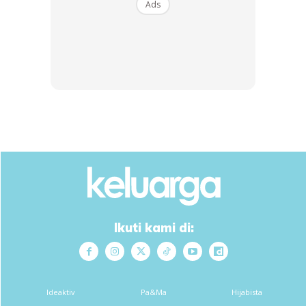
Ads
Ikuti kami di:
Ideaktiv
Pa&Ma
Hijabista