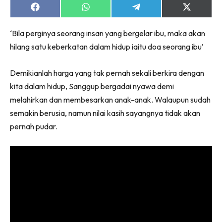
Share
Share
Share
Share
on
on
on
on
Facebook
WhatsApp
Telegram
X
‘Bila perginya seorang insan yang bergelar ibu, maka akan
(Twitter)
hilang satu keberkatan dalam hidup iaitu doa seorang ibu’
Demikianlah harga yang tak pernah sekali berkira dengan
kita dalam hidup, Sanggup bergadai nyawa demi
melahirkan dan membesarkan anak-anak. Walaupun sudah
semakin berusia, namun nilai kasih sayangnya tidak akan
pernah pudar.