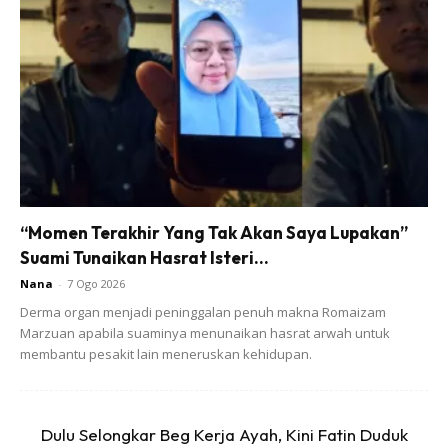
Ads
“Momen Terakhir Yang Tak Akan Saya Lupakan”
Suami Tunaikan Hasrat Isteri...
Nana
-
7 Ogo 2026
Derma organ menjadi peninggalan penuh makna Romaizam
Marzuan apabila suaminya menunaikan hasrat arwah untuk
membantu pesakit lain meneruskan kehidupan.
Dulu Selongkar Beg Kerja Ayah, Kini Fatin Duduk