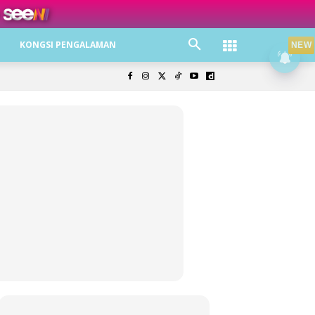
ree jer!
KONGSI PENGALAMAN
NEW
olisi Privasi