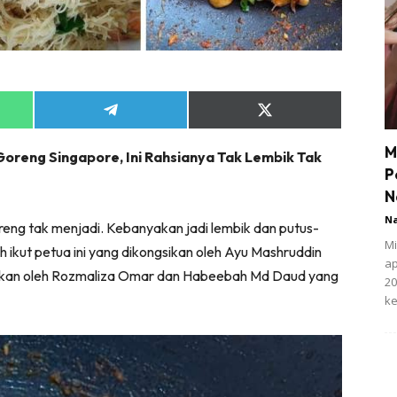
Share
Share
on
on
App
Telegram
X
M
oreng Singapore, Ini Rahsianya Tak Lembik Tak
(Twitter)
P
N
N
reng tak menjadi. Kebanyakan jadi lembik dan putus-
Mi
leh ikut petua ini yang dikongsikan oleh Ayu Mashruddin
ap
gsikan oleh Rozmaliza Omar dan Habeebah Md Daud yang
20
ke