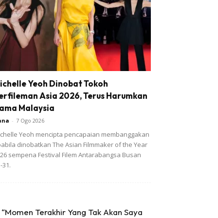
ichelle Yeoh Dinobat Tokoh
erfileman Asia 2026, Terus Harumkan
ama Malaysia
ana
-
7 Ogo 2026
chelle Yeoh mencipta pencapaian membanggakan
abila dinobatkan The Asian Filmmaker of the Year
26 sempena Festival Filem Antarabangsa Busan
-31.
“Momen Terakhir Yang Tak Akan Saya