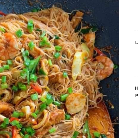
D
H
P