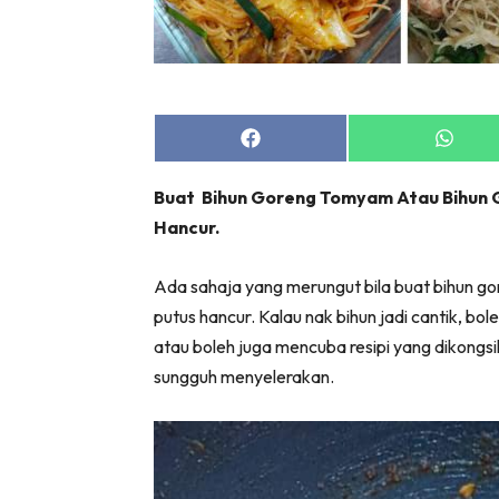
Share
Share
on
on
Facebook
Whats
Buat Bihun Goreng Tomyam Atau Bihun G
Hancur.
Ada sahaja yang merungut bila buat bihun go
putus hancur. Kalau nak bihun jadi cantik, bo
atau boleh juga mencuba resipi yang dikon
sungguh menyelerakan.