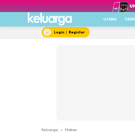
UTAMA
FAMI
Login
|
Register
Keluarga
»
Makan