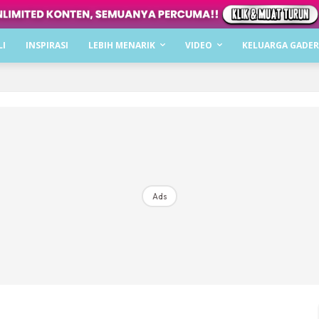
Dapatkan cerita, perkongsian dan info menarik. F
LI
INSPIRASI
LEBIH MENARIK
VIDEO
KELUARGA GADER
Dengan ini saya bersetuju dengan
Terma Penggunaan
dan
P
Langgan Sekarang
Langganan anda telah diterima. Terima kasih!
Ads
Mencari bahagia bersama KELUARGA?
Download dan baca sekarang di
KLIK DI SEENI