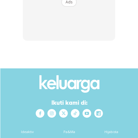
terhadap penderaan budak perempuan berusia tiga tahun.
Ads
Anda mungkin berminat dengan
SHOPEE MY
SHOPEE MY
CENDAWAN RANGUP BY
[500g – 1kg] Frozen Halal
HERO CHEF
Dimsum / Dimsum Sejuk
Ikuti kami di:
B...
RM14.6
RM24
RM14.6
RM49
Buy Now
Buy Now
Ideaktiv
Pa&Ma
Hijabista