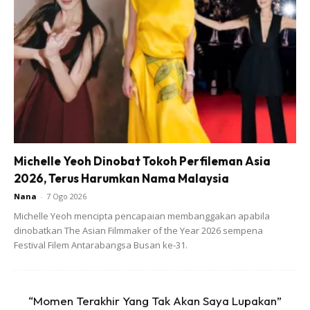
Ads
Sementara itu, menerusi video lain yang tular di TikTok,
Michelle Yeoh Dinobat Tokoh Perfileman Asia
pengguna yang memuatnaik hantaran berkenaan turut
2026, Terus Harumkan Nama Malaysia
berkongsi keadaan terkini Alia yang cedera dipukul di
Nana
-
7 Ogo 2026
beberapa anggota badan.
Michelle Yeoh mencipta pencapaian membanggakan apabila
dinobatkan The Asian Filmmaker of the Year 2026 sempena
Festival Filem Antarabangsa Busan ke-31.
@theaqil7
Replying to @mmuizzuddin._
#justiceforalia
♬ original sound – AQIEL
“Momen Terakhir Yang Tak Akan Saya Lupakan”