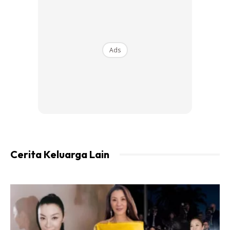
mendakwa dia yang merakam aksi kejam berkenaan dan
memaklumkan pihaknya sudah membuat laporan polis.
“Tolong gunakan kuasa viral netizen bantu Aqil,” tulisnya
Ads
bersama tanda pagar #justiceforalia.
@theaqil7
⚠️CHILD ABUSE⚠️ tolong
gunakan kuasa korang !!!
♬ original sound –
AQIEL
Cerita Keluarga Lain