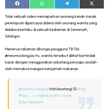
Share
Share
Share
Share
on
on
on
on
Facebook
WhatsApp
Telegram
X
Tular sebuah video memaparkan seorang kanak-kanak
(Twitter)
perempuan dipercayai didera oleh seorang wanita yang
didakwa berlaku di sebuah kediaman di Semenyih,
Selangor.
Menerusi rakaman dikongsi pengguna TikTok
@meymockingjay itu, wanita tersebut dilihat bertindak
kasar dengan menggunakan sebatang penyapu seolah-
olah memaksa mangsa menjamah makanan.
@meymockingjay
Hati binatang! 🤬
#fyp
#fypシ
♬ original sound – Godz
Entertainment