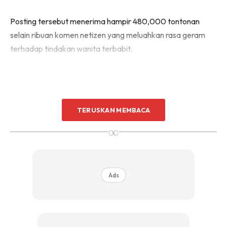
Posting tersebut menerima hampir 480,000 tontonan
selain ribuan komen netizen yang meluahkan rasa geram
terhadap tindakan wanita terbabit.
TERUSKAN MEMBACA
∞
Ads
Ads
Sementara itu, seorang lagi pengguna TikTok @theaqil7