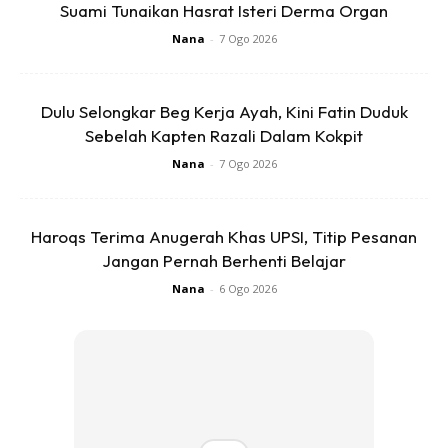
Suami Tunaikan Hasrat Isteri Derma Organ
Nana
-
7 Ogo 2026
Malah, laporan polis turut dibuat yang diwakili oleh AJK
Pemuda UMNO Hulu Langat lewat malam Khamis.
Dulu Selongkar Beg Kerja Ayah, Kini Fatin Duduk
Sebelah Kapten Razali Dalam Kokpit
Nana
-
7 Ogo 2026
Haroqs Terima Anugerah Khas UPSI, Titip Pesanan
Ads
Jangan Pernah Berhenti Belajar
Nana
-
6 Ogo 2026
Tujuan laporan ini dibuat bagi meminta pihak polis bertindak
dan membuat siasatan daripada segi undang-undang