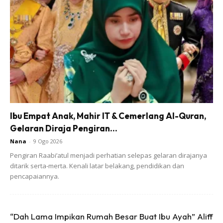
Bukan senang nak dapat bini susah sama-
sama ni.. Bidadari syurgaku
Ibu Empat Anak, Mahir IT & Cemerlang Al-Quran,
Gelaran Diraja Pengiran...
Pasangan ini gigih mencari rezeki dan disebabkan isterinya
Nana
-
9 Ogo 2026
sentiasa ada untuk membantu, si suami meluahkan rasa
Pengiran Raabi’atul menjadi perhatian selepas gelaran dirajanya
syukur dan bangga dianugerahkan isteri sepertinya itu.
ditarik serta-merta. Kenali latar belakang, pendidikan dan
pencapaiannya.
Baginya bukan mudah untuk berjumpa dengan wanita yang
sanggup susah senang bersama. Dan atas sebab itu juga,
suami ini menyifatkan isterinya sebagai bidadari syurga
“Dah Lama Impikan Rumah Besar Buat Ibu Ayah” Aliff
buat dirinya.