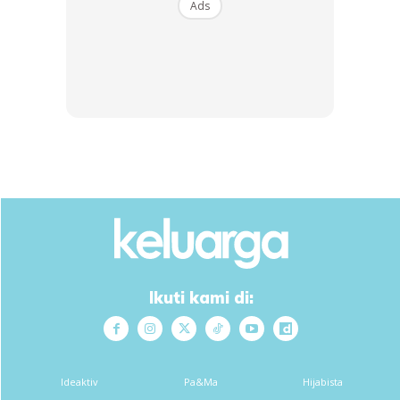
Ads
Ads
Ikuti kami di:
Ideaktiv
Pa&Ma
Hijabista