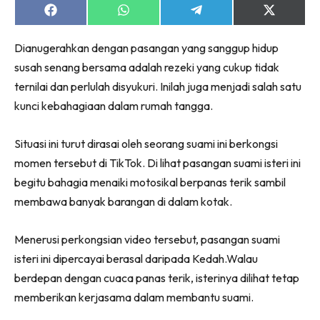
Share
Share
Share
Share
on
on
on
on
Facebook
WhatsApp
Telegram
X
Dianugerahkan dengan pasangan yang sanggup hidup
(Twitter)
susah senang bersama adalah rezeki yang cukup tidak
ternilai dan perlulah disyukuri. Inilah juga menjadi salah satu
kunci kebahagiaan dalam rumah tangga.
Situasi ini turut dirasai oleh seorang suami ini berkongsi
momen tersebut di TikTok. Di lihat pasangan suami isteri ini
begitu bahagia menaiki motosikal berpanas terik sambil
membawa banyak barangan di dalam kotak.
Menerusi perkongsian video tersebut, pasangan suami
isteri ini dipercayai berasal daripada Kedah.Walau
berdepan dengan cuaca panas terik, isterinya dilihat tetap
memberikan kerjasama dalam membantu suami.