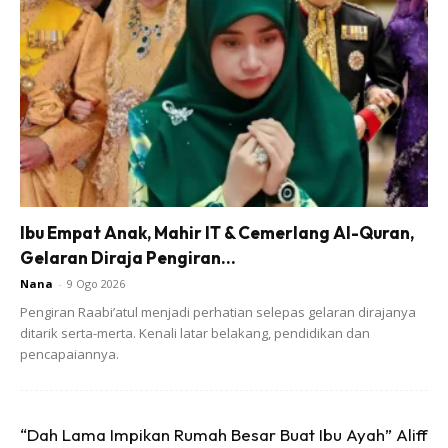
2.Setelah pulut masak, gembur-gemburkan. Kemudian
ratakan dan tekan pulut hingga padat
Ads
Ibu Empat Anak, Mahir IT & Cemerlang Al-Quran,
Gelaran Diraja Pengiran...
Nana
-
9 Ogo 2026
Pengiran Raabi’atul menjadi perhatian selepas gelaran dirajanya
ditarik serta-merta. Kenali latar belakang, pendidikan dan
pencapaiannya.
3.Lapisan Atas (Durian) Satukan semua bahan. Blend
hingga halus. Kemudian masak di atas api kecil hingga naik
wap saja
“Dah Lama Impikan Rumah Besar Buat Ibu Ayah” Aliff