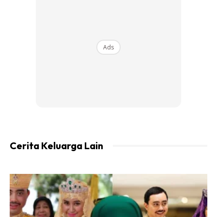
1 cawan isi durian
2 cawan santan
1 cawan gula pasir
Ads
1/2 cawan tepung gandum
1/2 cawan tepung kastad
1 sudu besar tepung beras
2 biji telur gred B
1/2 sudu teh garam halus
Pewarna kuning
Cara-cara Membuatnya
Cerita Keluarga Lain
1.Lapisan Bawah (Pulut) Sapu loyang saiz 10″ dengan
minyak dan alas plastik wrap. Satukan beras pulut, santan &
garam. Kacau rata. Kukus selama 30 minit di atas api
sederhana