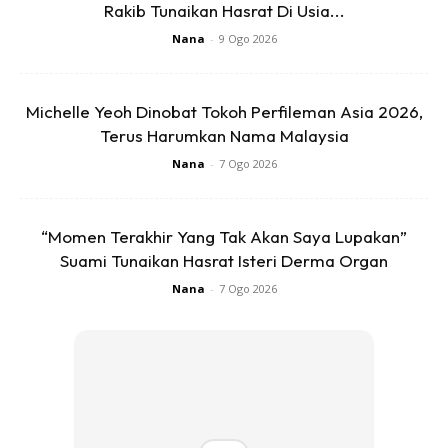
Rakib Tunaikan Hasrat Di Usia...
4.Tuang adunan durian ke atas pulut perlahan-lahan. Kukus
Nana
-
9 Ogo 2026
semula selama 30 minit di atas api sederhana kecil.
Balut
penutup pengukus
dengan tuala untuk elakkan wap air
menitik di atas kuih. Lepas tu,
kukus 5 minit lagi tanpa
Michelle Yeoh Dinobat Tokoh Perfileman Asia 2026,
penutup
supaya permukaannya licin dan kering daripada
Terus Harumkan Nama Malaysia
air.
Nana
-
7 Ogo 2026
“Momen Terakhir Yang Tak Akan Saya Lupakan”
Suami Tunaikan Hasrat Isteri Derma Organ
Nana
-
7 Ogo 2026