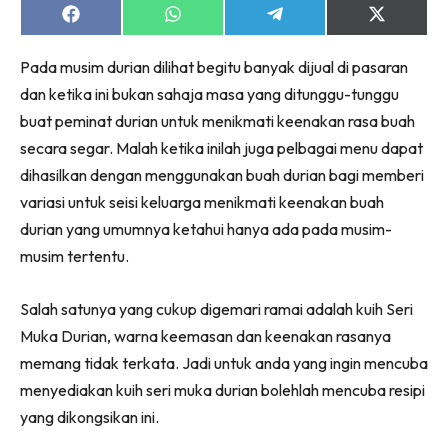
Share
Share
Share
Share
on
on
on
on
Facebook
WhatsApp
Telegram
X
Pada musim durian dilihat begitu banyak dijual di pasaran
(Twitter)
dan ketika ini bukan sahaja masa yang ditunggu-tunggu
buat peminat durian untuk menikmati keenakan rasa buah
secara segar. Malah ketika inilah juga pelbagai menu dapat
dihasilkan dengan menggunakan buah durian bagi memberi
variasi untuk seisi keluarga menikmati keenakan buah
durian yang umumnya ketahui hanya ada pada musim-
musim tertentu.
Salah satunya yang cukup digemari ramai adalah kuih Seri
Muka Durian, warna keemasan dan keenakan rasanya
memang tidak terkata. Jadi untuk anda yang ingin mencuba
menyediakan kuih seri muka durian bolehlah mencuba resipi
yang dikongsikan ini.