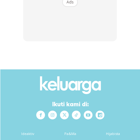
Ads
Ikuti kami di:
5.Sejukkan 3-4 jam di dalam peti ais. Keluarkan daripada
loyang dan
potong dengan pisau plastik yang di sapu
sikit minyak
untuk dapatkan potongan yang kemas.
Ideaktiv
Pa&Ma
Hijabista