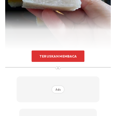
TERUSKAN MEMBACA
∞
SERIMUKA DURIAN
Lapisan Bawah (Pulut)
2 cawan beras pulut – di rendam di dalam air selama 4 jam &
Ads
toskan
2 cawan santan
2 sudu teh garam halus
Lapisan Atas (Durian)