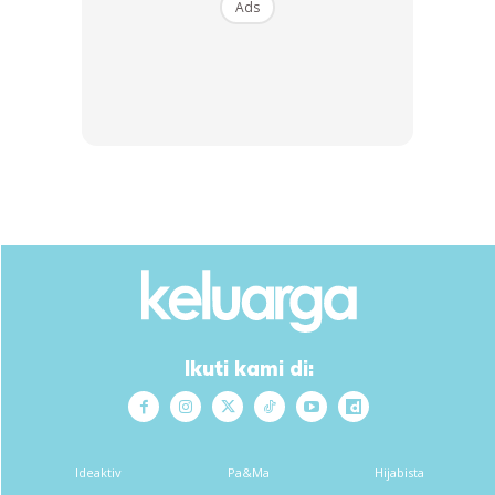
Ads
Ikuti kami di:
Ads
Ideaktiv
Pa&Ma
Hijabista