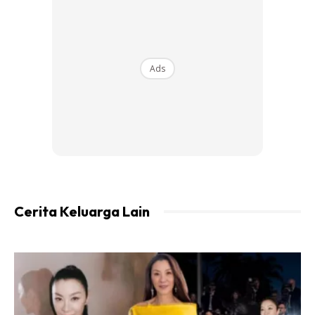
Ads
Cerita Keluarga Lain
Langkah 2
Apabila telur mula timbul dipermukaan, itu menandakan
telur telahpun masak. Angkat telur dan toskan airnya.