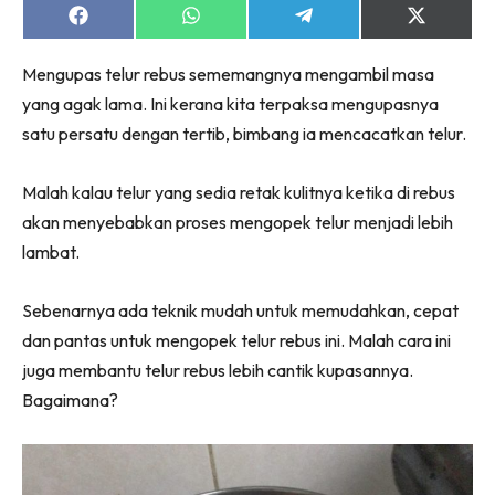
Share
Share
Share
Share
on
on
on
on
Facebook
WhatsApp
Telegram
X
Mengupas telur rebus sememangnya mengambil masa
(Twitter)
yang agak lama. Ini kerana kita terpaksa mengupasnya
satu persatu dengan tertib, bimbang ia mencacatkan telur.
Malah kalau telur yang sedia retak kulitnya ketika di rebus
akan menyebabkan proses mengopek telur menjadi lebih
lambat.
Sebenarnya ada teknik mudah untuk memudahkan, cepat
dan pantas untuk mengopek telur rebus ini. Malah cara ini
juga membantu telur rebus lebih cantik kupasannya.
Bagaimana?