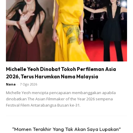
Michelle Yeoh Dinobat Tokoh Perfileman Asia
2026, Terus Harumkan Nama Malaysia
Nana
-
7 Ogo 2026
Michelle Yeoh mencipta pencapaian membanggakan apabila
dinobatkan The Asian Filmmaker of the Year 2026 sempena
Ads
Festival Filem Antarabangsa Busan ke-31.
“Momen Terakhir Yang Tak Akan Saya Lupakan”