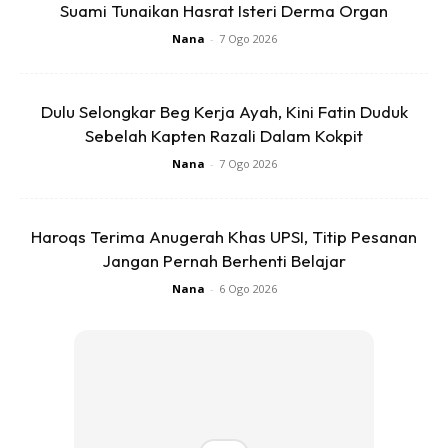
Suami Tunaikan Hasrat Isteri Derma Organ
Nana
-
7 Ogo 2026
Langkah 3
Masukkan semula telur ke dalam bekas dan letakkan air
Dulu Selongkar Beg Kerja Ayah, Kini Fatin Duduk
paip ke dalamnya. Biarkan seketika hingga telur sejuk.
Sebelah Kapten Razali Dalam Kokpit
Nana
-
7 Ogo 2026
Haroqs Terima Anugerah Khas UPSI, Titip Pesanan
Jangan Pernah Berhenti Belajar
Nana
-
6 Ogo 2026