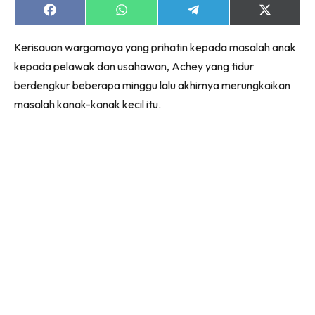
Share
Share
Share
Share
on
on
on
on
Facebook
WhatsApp
Telegram
X
Kerisauan wargamaya yang prihatin kepada masalah anak
(Twitter)
kepada pelawak dan usahawan, Achey yang tidur
berdengkur beberapa minggu lalu akhirnya merungkaikan
masalah kanak-kanak kecil itu.