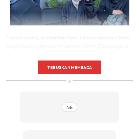
“
Salam semua, disebabkan Tiara tidur berdengkur, kami
pergi check up dan doctor beritahu tonsil Tiara bengkak.
“Hari ini dia admitted hospital, Esok Tiara akan menjalani
TERUSKAN MEMBACA
pembedahan kecil untuk tonsil yang membesar,” tulisnya
∞
berkongsi menerusi Instagramnya.
Ads
Ads