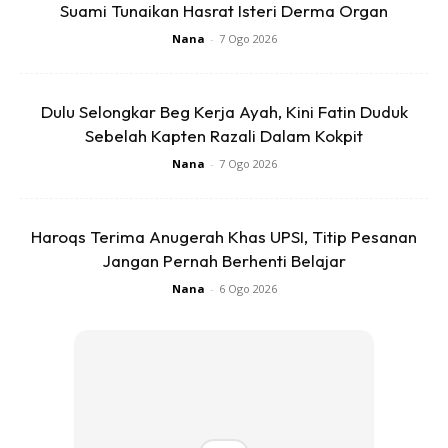
Suami Tunaikan Hasrat Isteri Derma Organ
Nana
-
7 Ogo 2026
Dulu Selongkar Beg Kerja Ayah, Kini Fatin Duduk
Sebelah Kapten Razali Dalam Kokpit
Ads
Nana
-
7 Ogo 2026
Haroqs Terima Anugerah Khas UPSI, Titip Pesanan
Jangan Pernah Berhenti Belajar
Nana
-
6 Ogo 2026