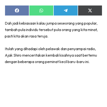
Share
Share
Share
Share
on
on
on
on
Facebook
WhatsApp
Telegram
X
Dah jadi kebiasaan kalau jumpa seseorang yang popular,
(Twitter)
tambah pula individu tersebut pula orang yang kita minat,
pasti kita akan rasa teruja.
Itulah yang dihadapi oleh pelawak dan penyampai radio,
Ajak Shiro menceritakan kembali kisahnya saat bertemu
dengan beberapa orang peminat kecil baru-baru ini.