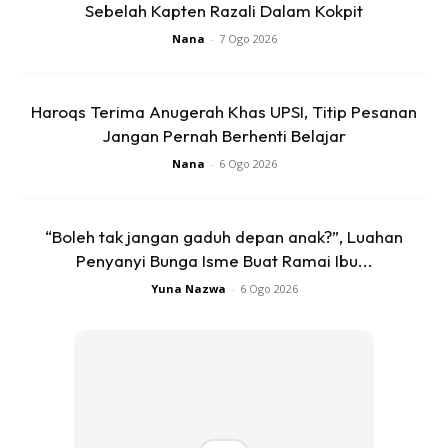
Sebelah Kapten Razali Dalam Kokpit
Nana
-
7 Ogo 2026
Haroqs Terima Anugerah Khas UPSI, Titip Pesanan
Jangan Pernah Berhenti Belajar
Ads
Nana
-
6 Ogo 2026
“Boleh tak jangan gaduh depan anak?”, Luahan
Penyanyi Bunga Isme Buat Ramai Ibu...
Yuna Nazwa
-
6 Ogo 2026
“Aku puas. Serius aku puas dapat gembirakan diorang.
Semoga membesar jadi anak soleh solehah dan insan yang
berjaya. Doakan rezeki pakcik ye Dik. Pakcik simpan sini
buat kenangan,” kongsinya lagi.