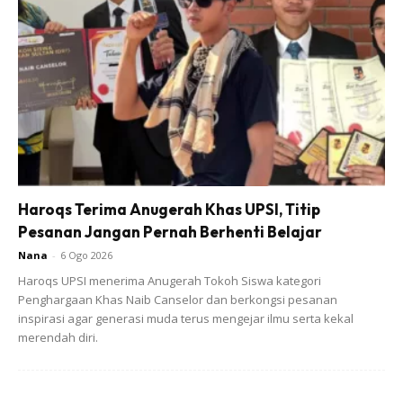
Ibrahim sambil menyanyi
“Saya Tak Ada Macam Orang Tengok Baik,
Baca Quran, Tak Ada.. Saya Menyanyi
Juga..bukan Salah Bagi Saya. Malam
Begitu Juga, Kita Ibadah Dan
Sebagainya..begitulah” Katanya
Haroqs Terima Anugerah Khas UPSI, Titip
Pesanan Jangan Pernah Berhenti Belajar
Nana
-
6 Ogo 2026
“Jadi saya berfikir macam mana nak jumpa Azizah, anak
Haroqs UPSI menerima Anugerah Tokoh Siswa kategori
cucu ni? Kalau pergi mahkamah boleh.minta hak jumpa, tapi
Penghargaan Khas Naib Canselor dan berkongsi pesanan
inspirasi agar generasi muda terus mengejar ilmu serta kekal
tak boleh, saya kalah.. tapi tak apa, pergi mahkamah pun
merendah diri.
dah syukur asalkan saya dapat keluar sekejap ”
“Tapi saya akui, pegawai penjara cukup baik dengan saya.