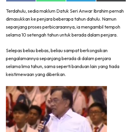
on
on
on
on
Facebook
WhatsApp
Telegram
X
Terdahulu, sedia maklum Datuk Seri Anwar Ibrahim pernah
(Twitter)
dimasukkan ke penjara beberapa tahun dahulu. Namun
sepanjang proses perbicaraannya, ia mengambil tempoh
selama 10 setengah tahun untuk berada dalam penjara.
Selepas beliau bebas, beliau sampat berkongsikan
pengalamannya sepanjang berada di dalam penjara
selama lima tahun, sama seperti banduan lain yang tiada
keistimewaan yang diberikan.