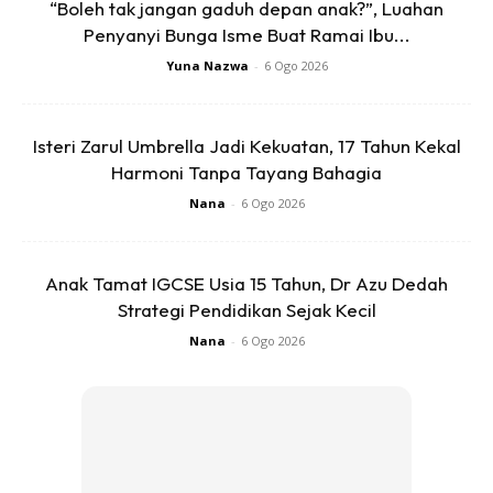
“Boleh tak jangan gaduh depan anak?”, Luahan
Sampaikan hari ini saya dibebaskan, saya ditemuramah
Penyanyi Bunga Isme Buat Ramai Ibu...
oleh TVC, Mereka tanya kenapa pegawai penjara
Yuna Nazwa
-
6 Ogo 2026
menangis? saya kata bukan sebab dia nak saya masuk
balik, tak..dia menangis sebab kami dah jadi kawan baik
dan saya hormat mereka, saya tak salahkan mereka.”
Isteri Zarul Umbrella Jadi Kekuatan, 17 Tahun Kekal
Harmoni Tanpa Tayang Bahagia
Nana
-
6 Ogo 2026
Anak Tamat IGCSE Usia 15 Tahun, Dr Azu Dedah
Strategi Pendidikan Sejak Kecil
Ads
Nana
-
6 Ogo 2026