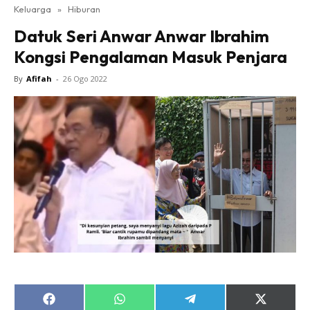
Keluarga
»
Hiburan
Datuk Seri Anwar Anwar Ibrahim
Kongsi Pengalaman Masuk Penjara
By
Afifah
-
26 Ogo 2022
Share
Share
Share
Share