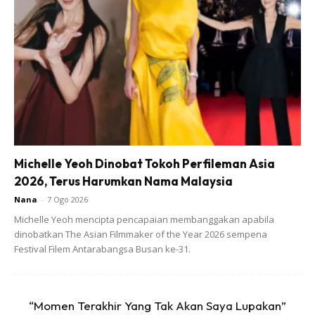
2. Kisar bersama sedikit air. Jangan terlalu cair.
Michelle Yeoh Dinobat Tokoh Perfileman Asia
Ads
2026, Terus Harumkan Nama Malaysia
Nana
-
7 Ogo 2026
Michelle Yeoh mencipta pencapaian membanggakan apabila
dinobatkan The Asian Filmmaker of the Year 2026 sempena
Festival Filem Antarabangsa Busan ke-31.
3. Kalau rajin, boleh sahaja tumbuk dan kemudian
“Momen Terakhir Yang Tak Akan Saya Lupakan”
campurkan dengan sedikit air sehingga menjadi pes.