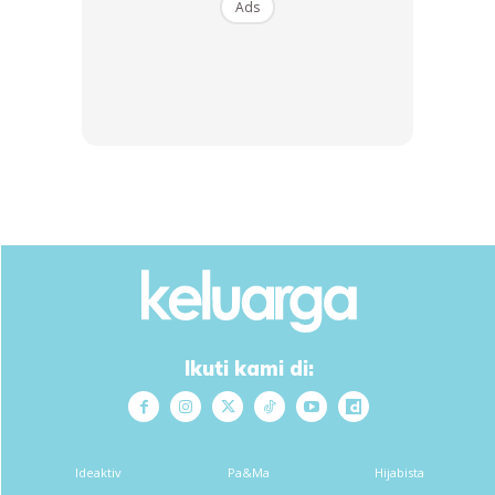
Ads
Ikuti kami di:
Ideaktiv
Pa&Ma
Hijabista