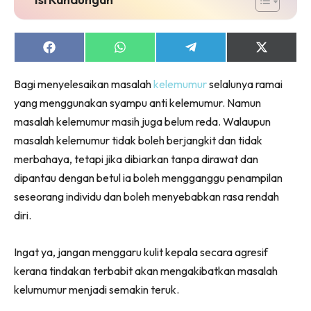
Share
Share
Share
Share
on
on
on
on
Facebook
WhatsApp
Telegram
X
Bagi menyelesaikan masalah
kelemumur
selalunya ramai
(Twitter)
yang menggunakan syampu anti kelemumur. Namun
masalah kelemumur masih juga belum reda. Walaupun
masalah kelemumur tidak boleh berjangkit dan tidak
merbahaya, tetapi jika dibiarkan tanpa dirawat dan
dipantau dengan betul ia boleh mengganggu penampilan
seseorang individu dan boleh menyebabkan rasa rendah
diri.
Ingat ya, jangan menggaru kulit kepala secara agresif
kerana tindakan terbabit akan mengakibatkan masalah
kelumumur menjadi semakin teruk.