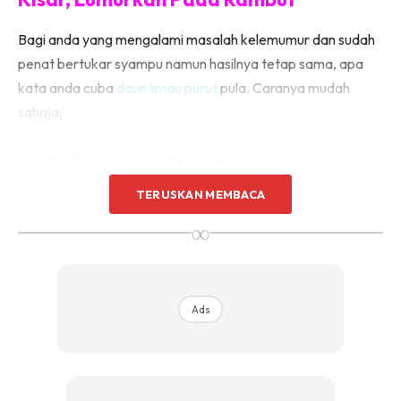
Bagi anda yang mengalami masalah kelemumur dan sudah
penat bertukar syampu namun hasilnya tetap sama, apa
kata anda cuba
daun limau purut
pula. Caranya mudah
sahaja;
Ambil 10 helai daun limau purut.
TERUSKAN MEMBACA
∞
Ads