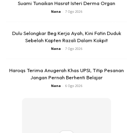
Suami Tunaikan Hasrat Isteri Derma Organ
Nana
-
7 Ogo 2026
4. Anda boleh mesin juga ye menggunakan mesin pengisar
tapi agak-agak airnya, jangan terlalu cair.
Dulu Selongkar Beg Kerja Ayah, Kini Fatin Duduk
Sebelah Kapten Razali Dalam Kokpit
Nana
-
7 Ogo 2026
Haroqs Terima Anugerah Khas UPSI, Titip Pesanan
Jangan Pernah Berhenti Belajar
Nana
-
6 Ogo 2026