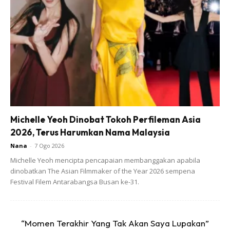
Michelle Yeoh Dinobat Tokoh Perfileman Asia
2026, Terus Harumkan Nama Malaysia
Nana
-
7 Ogo 2026
Michelle Yeoh mencipta pencapaian membanggakan apabila
dinobatkan The Asian Filmmaker of the Year 2026 sempena
Festival Filem Antarabangsa Busan ke-31.
Menambah lagi bahawa perjalanan dalam medan dakwah
ini tiada penghujungnya, selagi masih bernyawa maka kaki
ini akan terus melangkah dan bukanlah anugerah sebagai
“Momen Terakhir Yang Tak Akan Saya Lupakan”