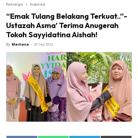
Keluarga
»
Inspirasi
“Emak Tulang Belakang Terkuat..”-
Ustazah Asma’ Terima Anugerah
Tokoh Sayyidatina Aishah!
By
Marliana
-
30 Sep 2022