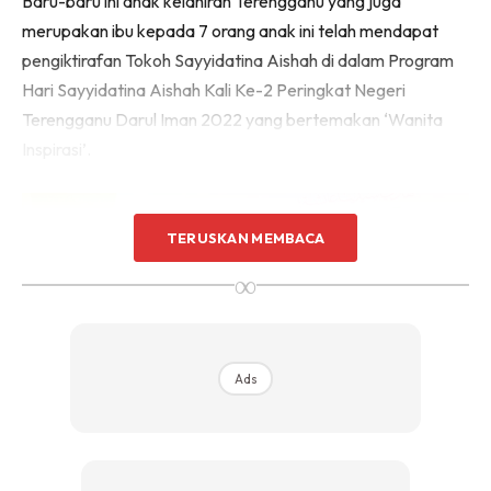
Baru-baru ini anak kelahiran Terengganu yang juga
merupakan ibu kepada 7 orang anak ini telah mendapat
pengiktirafan Tokoh Sayyidatina Aishah di dalam Program
Hari Sayyidatina Aishah Kali Ke-2 Peringkat Negeri
Terengganu Darul Iman 2022 yang bertemakan ‘Wanita
Inspirasi’.
TERUSKAN MEMBACA
∞
Ads
Merakam rasa syukur dan terima kasih di atas