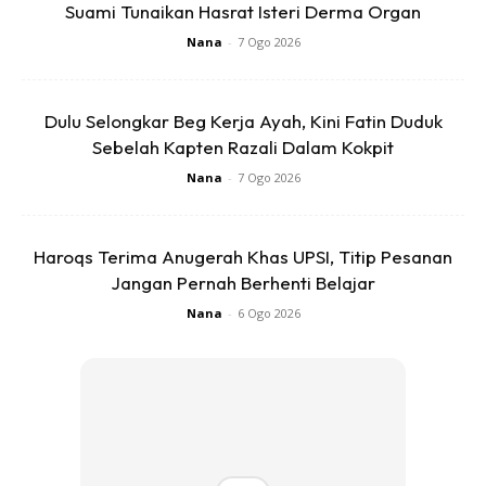
ukuran kejayaannya.
Suami Tunaikan Hasrat Isteri Derma Organ
Nana
-
7 Ogo 2026
Dulu Selongkar Beg Kerja Ayah, Kini Fatin Duduk
Sebelah Kapten Razali Dalam Kokpit
Nana
-
7 Ogo 2026
Ads
Haroqs Terima Anugerah Khas UPSI, Titip Pesanan
Jangan Pernah Berhenti Belajar
Nana
-
6 Ogo 2026
“Anugerah ini tidak sesekali dipinta dan ia bukanlah sebagai
ukuran kejayaan bagi sesiapa, sama ada berjaya atau
sebaliknya dan ini termasuk juga saya, kerana makna
berjaya yang sebenar adalah kejayaan di sisi Allah iaitu
mencapai redhaNya. Masih banyak yang perlu dipelajari,