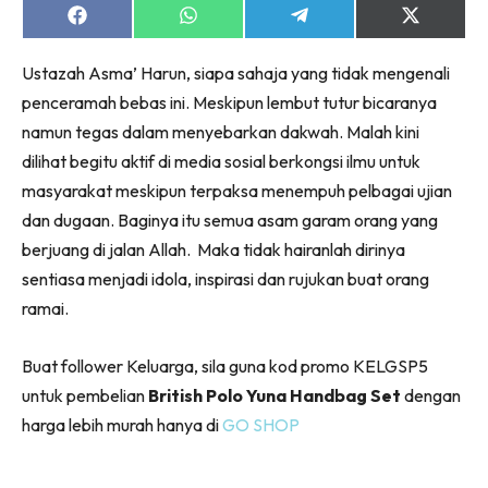
Share
Share
Share
Share
on
on
on
on
Facebook
WhatsApp
Telegram
X
Ustazah Asma’ Harun, siapa sahaja yang tidak mengenali
(Twitter)
penceramah bebas ini. Meskipun lembut tutur bicaranya
namun tegas dalam menyebarkan dakwah. Malah kini
dilihat begitu aktif di media sosial berkongsi ilmu untuk
masyarakat meskipun terpaksa menempuh pelbagai ujian
dan dugaan. Baginya itu semua asam garam orang yang
berjuang di jalan Allah. Maka tidak hairanlah dirinya
sentiasa menjadi idola, inspirasi dan rujukan buat orang
ramai.
Buat follower Keluarga, sila guna kod promo KELGSP5
untuk pembelian
British Polo Yuna Handbag Set
dengan
harga lebih murah hanya di
GO SHOP