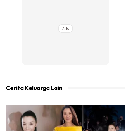
penganugerahan tersebut, ustazah Asma’ turut
menzahirkan dengan nukilan kata-kata yang indah
dikongsikan di akaun facebooknya.
Ads
“Kalung Emas Anugerah Tokoh Sayyidatina Aishah yang
dianugerahkan kepada saya ini saya sarungkan ke sosok
tubuh seorang wanita yang telah melahirkan,
membesarkan serta mendidik saya dan 9 adik beradik yang
lainnya sedari kami kecil. Sungguh, tiada balasan setimpal
yang boleh dihadiahkan buat Mak dan arwah Ayah di atas
segala pengorbanan selama ini,” ujarnya.
Cerita Keluarga Lain