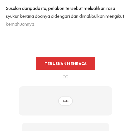
Susulan daripada itu, pelakon tersebut meluahkan rasa
syukur kerana doanya didengari dan dimakbulkan mengikut
kemahuannya.
TERUSKAN MEMBACA
Ads
∞
Ads
“2019 Emma berdoa depan kaabah untuk percepatkan
jodoh , doa Emma nak kawin next year tu jugak, dan