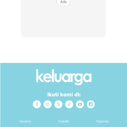
Ads
Menjengah ke ruangan komen, rata-rata netizen menitip
doa yang baik-baik untuk Emma dan sekaligus berharap
agar Emma dan adik beradik yang lain kekal menutup aurat.
Ikuti kami di:
Ideaktiv
Pa&Ma
Hijabista