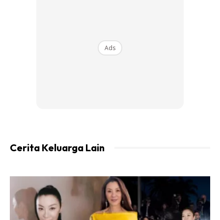
setahun kemudian 2020 alhamdulillah Allah makbulkan doa
Emma, Emma kawin dan telah di kurnia kan anak dalam
tahun yang sama seperti apa yg Emma doa kan.
Ads
“Dan tahun ni emma diberikan rezeki utk dtg balik ke
kaabah bersama suami @shazli.a dan anak @shariqgabriel ,
Ya Tuhan Sekalian Alam, Tuhan Maha Mendengar Lagi
Berkuasa, terima kasih kerana mengkabulkan doa ku,
syukur ya rabb ❤️😭” tulisnya.
Cerita Keluarga Lain