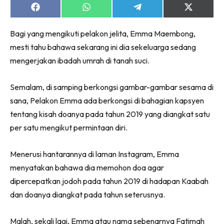
Share
Share
Share
Share
on
on
on
on
Facebook
WhatsApp
Telegram
X
Bagi yang mengikuti pelakon jelita, Emma Maembong,
(Twitter)
mesti tahu bahawa sekarang ini dia sekeluarga sedang
mengerjakan ibadah umrah di tanah suci.
Semalam, di samping berkongsi gambar-gambar sesama di
sana, Pelakon Emma ada berkongsi di bahagian kapsyen
tentang kisah doanya pada tahun 2019 yang diangkat satu
per satu mengikut permintaan diri.
Menerusi hantarannya di laman Instagram, Emma
menyatakan bahawa dia memohon doa agar
dipercepatkan jodoh pada tahun 2019 di hadapan Kaabah
dan doanya diangkat pada tahun seterusnya.
Malah, sekali lagi, Emma atau nama sebenarnya Fatimah