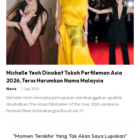
View this post on Instagram
Michelle Yeoh Dinobat Tokoh Perfileman Asia
2026, Terus Harumkan Nama Malaysia
Nana
-
7 Ogo 2026
Michelle Yeoh mencipta pencapaian membanggakan apabila
dinobatkan The Asian Filmmaker of the Year 2026 sempena
Festival Filem Antarabangsa Busan ke-31.
A Post Shared By EmmaMaembong (@emma_maembongofficial)
“Momen Terakhir Yang Tak Akan Saya Lupakan”