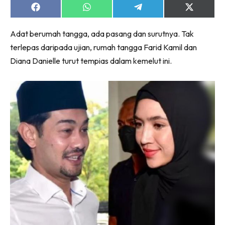
Share
Share
Share
Share
on
on
on
on
Facebook
WhatsApp
Telegram
X
Adat berumah tangga, ada pasang dan surutnya. Tak
(Twitter)
terlepas daripada ujian, rumah tangga Farid Kamil dan
Diana Danielle turut tempias dalam kemelut ini.