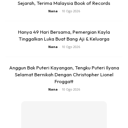
Sejarah, Terima Malaysia Book of Records
“Saya tengah dalam proses untuk memikirkan jalan terbaik
Nana
-
10 Ogo 2026
bagi mencapai pendamaian. Pendamaian yang saya
maksudkan adalah pendamaian untuk kembali semula
dengan isteri saya dan berikan anak-anak kedua ibu bapa
Hanya 49 Hari Bersama, Pemergian Kayla
mereka kembali”.
Tinggalkan Luka Buat Bang Aji & Keluarga
Nana
-
10 Ogo 2026
Anda mungkin berminat dengan
Anggun Bak Puteri Kayangan, Tengku Puteri Ilyana
Selamat Bernikah Dengan Christopher Lionel
Froggatt
Nana
-
10 Ogo 2026
SHOPEE MY
SHOPEE MY
CENDAWAN RANGUP BY
[500g – 1kg] Frozen Halal
HERO CHEF
Dimsum / Dimsum Sejuk