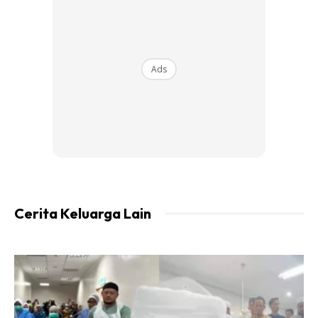
Menurut Diana juga, ini bukan soal menang atau kalah,
sebaliknya mahu keadilan untuk kedua orang cahaya
matanya.
Ads
Ads
Cerita Keluarga Lain
“Sekarang ini hak penjagaan interim masih lagi di bawah
Diana dan hakim sudah memberikan lanjutan hak