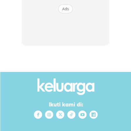
B...
Ads
RM14.6
RM24
RM14.6
RM49
Buy Now
Buy Now
1
/
5
❮
❯
Untuk penjelasan Farid Kamil yang lebih lanjut boleh tonton
video di bawah ini.
Ikuti kami di: