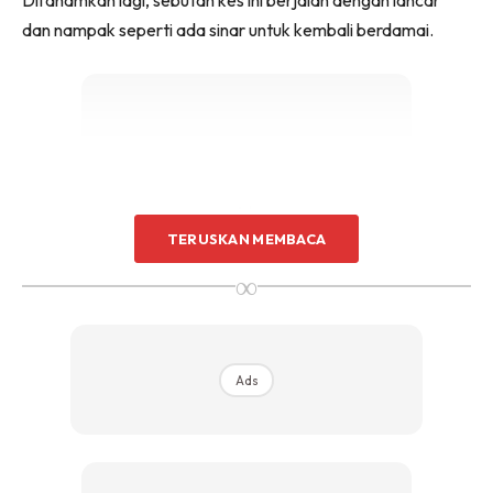
dan nampak seperti ada sinar untuk kembali berdamai.
Ads
TERUSKAN MEMBACA
∞
Ads
“Alhamdulillah, sebutan hari ini berjalan dengan baik. Saya
cuma mendoakan yang terbaik dan diharapkan kita boleh
membuat kesimpulan dan penyelesaian”.