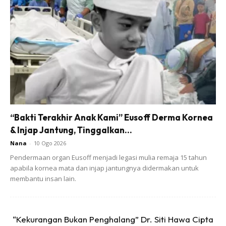
penjagaan hingga 30 Mei depan”.
Walaubagaimanapun, dari sudut lain, Farid dikatakan masih
cuba untuk berusaha menyelamatkan keluarganya dan
memanjatkan kesyukurannya kerana dapat berjumpa
isterinya walaupun dari jauh.
“Bakti Terakhir Anak Kami” Eusoff Derma Kornea
& Injap Jantung, Tinggalkan...
Nana
-
10 Ogo 2026
Ads
Pendermaan organ Eusoff menjadi legasi mulia remaja 15 tahun
apabila kornea mata dan injap jantungnya didermakan untuk
membantu insan lain.
“Kekurangan Bukan Penghalang” Dr. Siti Hawa Cipta