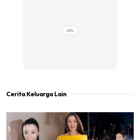
Cara buat:
1. Cuci sebersih-bersihnya kunyit tu guna berus. Tak perlu
kupas kulitnya. Kalau guna berus pasti bersih.
Ads
Ads
Cerita Keluarga Lain
2. Potong nipis dan jemur/keringkan (saya ambil masa 2 hari