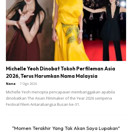
saja untuk keringkan sebab panas terik dari pagi sampai
petang). Nak cuba keringkan guna oven atau air fryer pun
boleh. Ada kawan-kawan kata boleh. Saya lebih suka cara
semulajadi.
Michelle Yeoh Dinobat Tokoh Perfileman Asia
2026, Terus Harumkan Nama Malaysia
Nana
-
7 Ogo 2026
Michelle Yeoh mencipta pencapaian membanggakan apabila
dinobatkan The Asian Filmmaker of the Year 2026 sempena
Festival Filem Antarabangsa Busan ke-31.
“Momen Terakhir Yang Tak Akan Saya Lupakan”