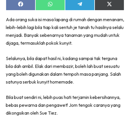
Share
Share
Share
Share
on
on
on
on
Facebook
WhatsApp
Telegram
X
Ada orang suka isi masa lapang di rumah dengan menanam,
(Twitter)
lebih-lebih lagi bila tiap kali sentuh je tanah tu hasilnya selalu
menjadi. Banyak sebenarnya tanaman yang mudah untuk
dijaga, termasuklah pokok kunyit.
Selalunya, bila dapat hasil ni, kadang sampai tak terguna
bila dah ambil. Elak dari membazir, boleh lah buat sesuatu
yang boleh digunakan dalam tempoh masa panjang. Salah
satunya serbuk kunyit homemade.
Bila buat sendiri ni, lebih puas hati terjamin kebersihannya,
bebas pewarna dan pengawet! Jom tengok caranya yang
dikongsikan oleh Sue Tiez.