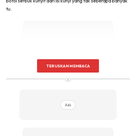
botol serbuk kunyit dari isi kunyi yang tak seberapa banyak
tu.
Ads
TERUSKAN MEMBACA
∞
Ads
Warna dan aroma kunyit buatan sendiri lebih terang dan
wangi. Yang pasti ia lebih bersih dan bebas bahan pewarna,
bebas pengawet dan orginal.