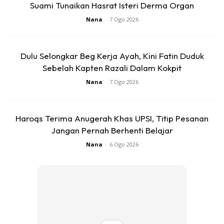
Suami Tunaikan Hasrat Isteri Derma Organ
Nana
-
7 Ogo 2026
Dulu Selongkar Beg Kerja Ayah, Kini Fatin Duduk
3. Selepas kunyit dah betul-betul kering, gunakan pengisar
Sebelah Kapten Razali Dalam Kokpit
untuk bahan-bahan kering dan blanderkan kunyit tu sampai
Nana
-
7 Ogo 2026
halus. Kemudian tapis guna pengayak tepung. Kalau perlu
ulang berkali2 proses2 ni sampai dapat serbuk kunyit yang
Haroqs Terima Anugerah Khas UPSI, Titip Pesanan
dikehendaki.
Jangan Pernah Berhenti Belajar
Nana
-
6 Ogo 2026
Ads