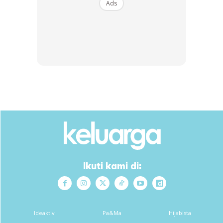
Ads
Ikuti kami di:
Ideaktiv
Pa&Ma
Hijabista