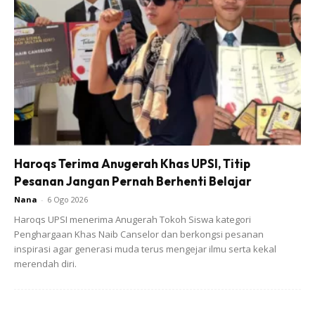
Haroqs Terima Anugerah Khas UPSI, Titip
Pesanan Jangan Pernah Berhenti Belajar
Nana
-
6 Ogo 2026
Haroqs UPSI menerima Anugerah Tokoh Siswa kategori
Penghargaan Khas Naib Canselor dan berkongsi pesanan
inspirasi agar generasi muda terus mengejar ilmu serta kekal
merendah diri.
Sebelum nak tulis hampa kena goncang² dlu.. bak kata
org putih shake-shake gitu.. sebab nya paint ni tak keluar