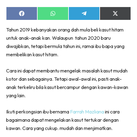
Share
Share
Share
Share
on
on
on
on
Facebook
WhatsApp
Telegram
X
Tahun 2019 kebanyakan orang dah mula beli kasut hitam
(Twitter)
untuk anak-anak kan. Walaupun tahun 2020 baru
diwajibkan, tetapi bermula tahun ini, ramai ibu bapa yang
membelikan kasut hitam.
Cara ini dapat membantu mengelak masalah kasut mudah
kotor dan sebagainya. Tetapi awal-awal ini, pasti anak-
anak terkeliru bila kasut bercampur dengan kawan-kawan
yang lain.
Ikuti perkongsian ibu bernama
Farrah Mazliana
ini cara
bagaimana dapat mengelakan kasut tertukar dengan
kawan. Cara yang cukup. mudah dan menjimatkan.