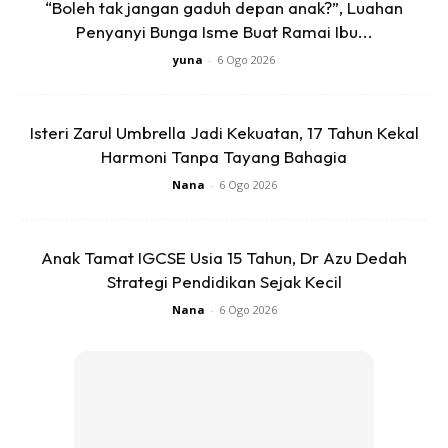
“Boleh tak jangan gaduh depan anak?”, Luahan
dakwat lagi.. bila muncung dia dah kluar warna baru la
Penyanyi Bunga Isme Buat Ramai Ibu...
hampa boleh tulis
yuna
-
6 Ogo 2026
Isteri Zarul Umbrella Jadi Kekuatan, 17 Tahun Kekal
Harmoni Tanpa Tayang Bahagia
Nana
-
6 Ogo 2026
Ads
Anak Tamat IGCSE Usia 15 Tahun, Dr Azu Dedah
Strategi Pendidikan Sejak Kecil
Nana
-
6 Ogo 2026