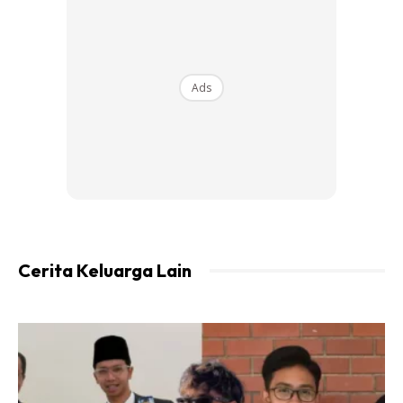
Ads
Cari paint marker di kedai Eco Rm2.10..
Cari yang warna putih kat line yang saya bulatkan sebab
pen ni ada warna lain seperti grey,merah tau.
Cerita Keluarga Lain