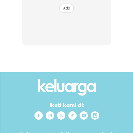
Ads
So tulis la kat mana² tempat yang hampa suka.. macam
saya tulis kat tepi ni..kalau nak pekat hampa double 2
ka..double 3 ka.. ikut suka hampa la ☺☺
Anda mungkin berminat dengan
Ikuti kami di: