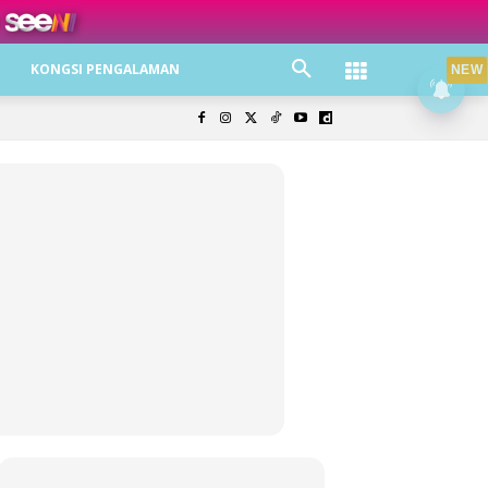
ree jer!
KONGSI PENGALAMAN
NEW
olisi Privasi