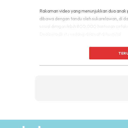
Rakaman video yang menunjukkan dua anak 
dibawa dengan tandu oleh sukarelawan, di dae
sosial dengan lebih 800,000 tontonan setakat
Dua beradik itu sedang dirawat di hospital.
TER