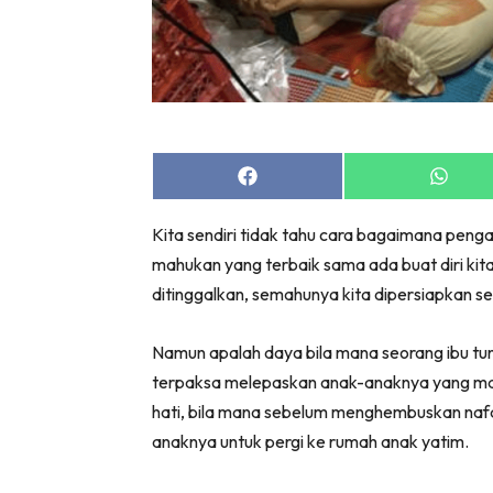
Share
Share
on
on
Facebook
Whats
Kita sendiri tidak tahu cara bagaimana penga
mahukan yang terbaik sama ada buat diri kit
ditinggalkan, semahunya kita dipersiapkan s
Namun apalah daya bila mana seorang ibu tun
terpaksa melepaskan anak-anaknya yang mas
hati, bila mana sebelum menghembuskan naf
anaknya untuk pergi ke rumah anak yatim.