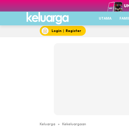
UTAMA
FAMI
Login
|
Register
Keluarga
»
Kekeluargaan