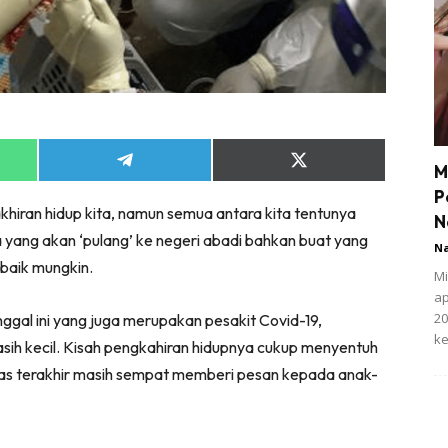
Share
Share
M
on
on
P
App
Telegram
X
khiran hidup kita, namun semua antara kita tentunya
(Twitter)
N
a yang akan ‘pulang’ ke negeri abadi bahkan buat yang
N
ebaik mungkin.
Mi
ap
20
ggal ini yang juga merupakan pesakit Covid-19,
ke
ih kecil. Kisah pengkahiran hidupnya cukup menyentuh
as terakhir masih sempat memberi pesan kepada anak-