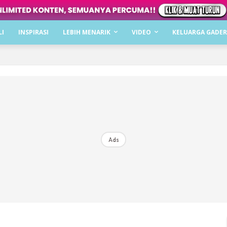
Dapatkan cerita, perkongsian dan info menarik. F
LI
INSPIRASI
LEBIH MENARIK
VIDEO
KELUARGA GADER
Dengan ini saya bersetuju dengan
Terma Penggunaan
dan
P
Langgan Sekarang
Langganan anda telah diterima. Terima kasih!
Ads
Mencari bahagia bersama KELUARGA?
Download dan baca sekarang di
KLIK DI SEENI