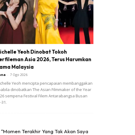
ichelle Yeoh Dinobat Tokoh
erfileman Asia 2026, Terus Harumkan
ama Malaysia
ana
-
7 Ogo 2026
chelle Yeoh mencipta pencapaian membanggakan
abila dinobatkan The Asian Filmmaker of the Year
26 sempena Festival Filem Antarabangsa Busan
-31.
“Momen Terakhir Yang Tak Akan Saya