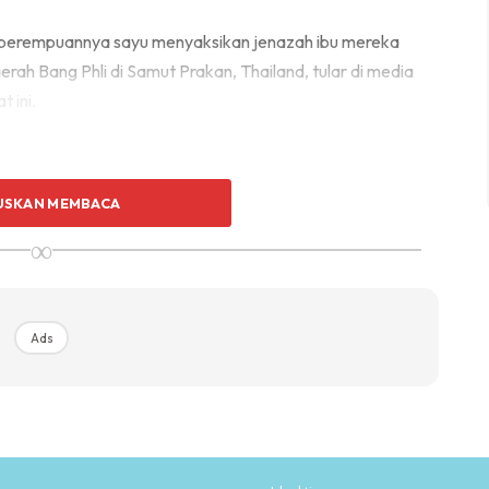
perempuannya sayu menyaksikan jenazah ibu mereka
rah Bang Phli di Samut Prakan, Thailand, tular di media
 ini.
USKAN MEMBACA
∞
Ads
Ads