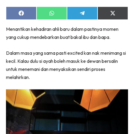
Share
Share
Share
Share
on
on
on
on
Facebook
WhatsApp
Telegram
X
Menantikan kehadiran ahli baru dalam pastinya momen
(Twitter)
yang cukup mendebarkan buat bakal ibu dan bapa.
Dalam masa yang sama pasti excited kan nak menimang si
kecil. Kalau dulu si ayah boleh masuk ke dewan bersalin
untuk menemani dan menyaksikan sendiri proses
melahirkan.