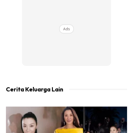
Intan dikatakan bakal melahirkan bayinya pada penghujung
Februari ini.
Ads
“Saya okey nak teman dan melihat sendiri proses bersalin
nanti. Ini adalah pengalaman pertama, pastinya saya mahu
rasai sendiri.
“Tetapi tidak tahu bagaimana SOP yang ditetapkan pihak
hospital. Jadi saya ikut sahaja,” ujar Hariis lagi.
Cerita Keluarga Lain