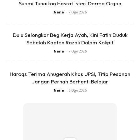
Suami Tunaikan Hasrat Isteri Derma Organ
Nana
-
7 Ogo 2026
Ads
Dulu Selongkar Beg Kerja Ayah, Kini Fatin Duduk
Sebelah Kapten Razali Dalam Kokpit
Nana
-
7 Ogo 2026
“‘Sekarang zaman moden, gunakan teknologi sebaik
Haroqs Terima Anugerah Khas UPSI, Titip Pesanan
mungkin. Cari sahaja d internet. Banyak ilmu manfaat yang
Jangan Pernah Berhenti Belajar
boleh dipelajari. Jadi tak perlu saya hadiri kelas untuk
Nana
-
6 Ogo 2026
belajar ilmu menjadi seorang bapa.