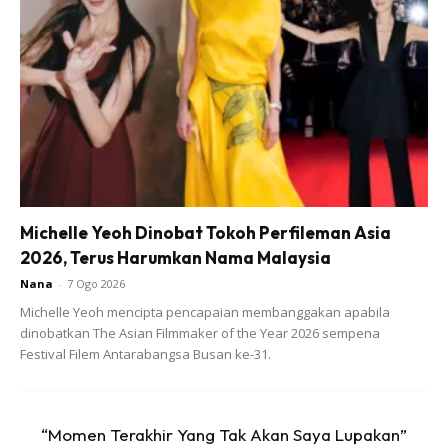
Michelle Yeoh Dinobat Tokoh Perfileman Asia
2026, Terus Harumkan Nama Malaysia
Nana
-
7 Ogo 2026
Dia dalam pada itu mengakui banyak mempelajari ilmu
Michelle Yeoh mencipta pencapaian membanggakan apabila
keibubapaan menerui pembacaan secara atas talian.
dinobatkan The Asian Filmmaker of the Year 2026 sempena
Festival Filem Antarabangsa Busan ke-31.
“Momen Terakhir Yang Tak Akan Saya Lupakan”