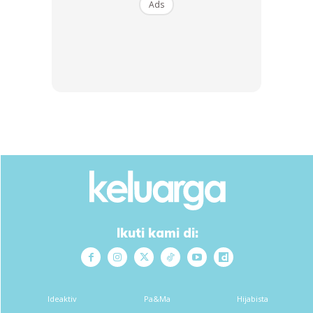
Ads
Ikuti kami di:
“Selain itu, ibu bapa saya juga sering memberi nasihat apa
Ideaktiv
Pa&Ma
Hijabista
yang patut dilakukan apabila sudah ada anak sendiri