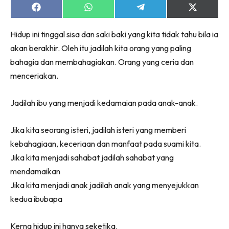
Share
Share
Share
Share
on
on
on
on
Facebook
WhatsApp
Telegram
X
Hidup ini tinggal sisa dan saki baki yang kita tidak tahu bila ia
(Twitter)
akan berakhir. Oleh itu jadilah kita orang yang paling
bahagia dan membahagiakan. Orang yang ceria dan
menceriakan.
Jadilah ibu yang menjadi kedamaian pada anak-anak.
Jika kita seorang isteri, jadilah isteri yang memberi
kebahagiaan, keceriaan dan manfaat pada suami kita.
Jika kita menjadi sahabat jadilah sahabat yang
mendamaikan
Jika kita menjadi anak jadilah anak yang menyejukkan
kedua ibubapa
Kerna hidup ini hanya seketika.