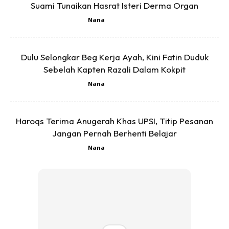
Suami Tunaikan Hasrat Isteri Derma Organ
Nana
-
7 Ogo 2026
Dulu Selongkar Beg Kerja Ayah, Kini Fatin Duduk
Sebelah Kapten Razali Dalam Kokpit
SHOPEE MY
SHOPEE MY
Nana
-
7 Ogo 2026
CENDAWAN RANGUP BY
[500g – 1kg] Frozen Halal
HERO CHEF
Dimsum / Dimsum Sejuk
B...
RM14.6
RM24
RM14.6
RM49
Haroqs Terima Anugerah Khas UPSI, Titip Pesanan
Jangan Pernah Berhenti Belajar
Buy Now
Buy Now
Nana
-
6 Ogo 2026
1
/
5
❮
❯
Jadilah orang yang bahagia dan membahagiakan.