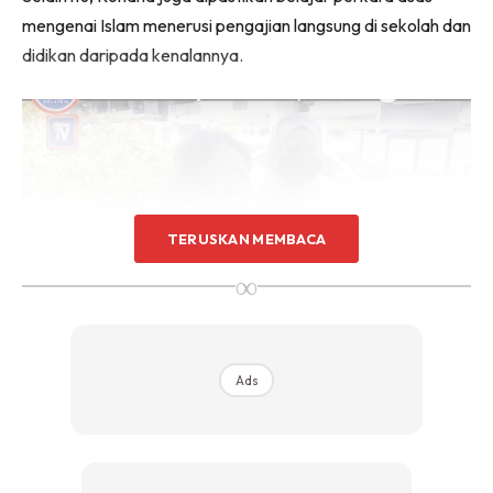
mengenai Islam menerusi pengajian langsung di sekolah dan
didikan daripada kenalannya.
TERUSKAN MEMBACA
∞
“Saya sayangkan dia seperti anak sendiri. Sejak kecil, saya
pastikan dia makan makanan halal dan melakukan ibadat
Ads
sebagai seorang Muslim sehinggalah hari ini.
“Cuma sebelum saya mati, saya mahu lihat dia berkahwin,
bekerjaya dan bahagia. Saya lega kerana selama hayat