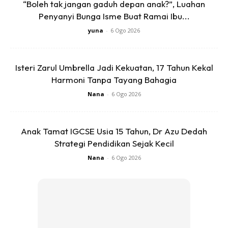
“Boleh tak jangan gaduh depan anak?”, Luahan
ketiadaannya nanti.
Penyanyi Bunga Isme Buat Ramai Ibu...
yuna
-
6 Ogo 2026
“Bila saya fikirkan, dunia ini tidak adil. Bukan salah saya. Bila
emak ayah buat salah, kenapa saya kena tanggung.
Isteri Zarul Umbrella Jadi Kekuatan, 17 Tahun Kekal
“Saya cuma teruskan hidup sebagai anak. Bila kena
Harmoni Tanpa Tayang Bahagia
berhenti sekolah, saya sangat sedih kerana tidak ada siapa
Nana
-
6 Ogo 2026
tolong. Saya terpaksa berhenti kerana tidak ada dokumen.
Anak Tamat IGCSE Usia 15 Tahun, Dr Azu Dedah
Strategi Pendidikan Sejak Kecil
Nana
-
6 Ogo 2026