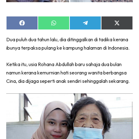
Share
Share
Share
Share
on
on
on
on
Facebook
WhatsApp
Telegram
X
Dua puluh dua tahun lalu, dia ditinggalkan di tadika kerana
(Twitter)
ibunya terpaksa pulang ke kampung halaman di Indonesia.
Ketika itu, usia Rohana Abdullah baru sahaja dua bulan
namun kerana kemurnian hati seorang wanita berbangsa
Cina, dia dijaga seperti anak sendiri sehinggalah sekarang.