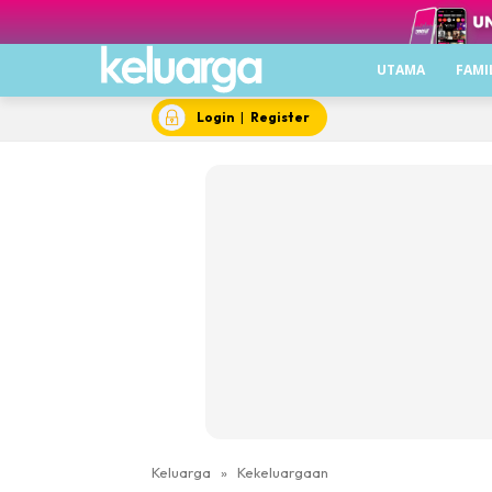
UTAMA
FAMI
Login
|
Register
Keluarga
»
Kekeluargaan