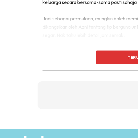
keluarga secara bersama-sama pasti sahaja m
Jadi sebagai permulaan, mungkin boleh memil
dikongsikan oleh Azni tentang tip berguna u
segar. Nak tahu lebih detail jom semak.
TER