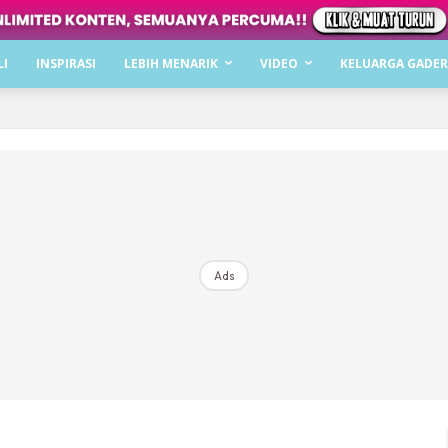
Dapatkan cerita, perkongsian dan info menarik. F
LI
INSPIRASI
LEBIH MENARIK
VIDEO
KELUARGA GADER
Dengan ini saya bersetuju dengan
Terma Penggunaan
dan
P
Langgan Sekarang
Langganan anda telah diterima. Terima kasih!
Ads
Mencari bahagia bersama KELUARGA?
Download dan baca sekarang di
KLIK DI SEENI