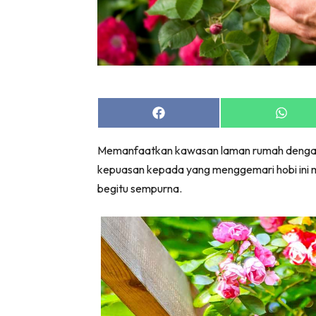
Share
Share
on
on
Facebook
Whats
Memanfaatkan kawasan laman rumah denga
kepuasan kepada yang menggemari hobi ini 
begitu sempurna.