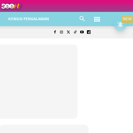
ree jer!
KONGSI PENGALAMAN
NEW
olisi Privasi