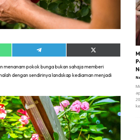
Share
Share
M
on
on
P
App
Telegram
X
n menanam pokok bunga bukan sahaja memberi
(Twitter)
N
malah dengan sendirinya landskap kediaman menjadi
N
Mi
ap
20
ke