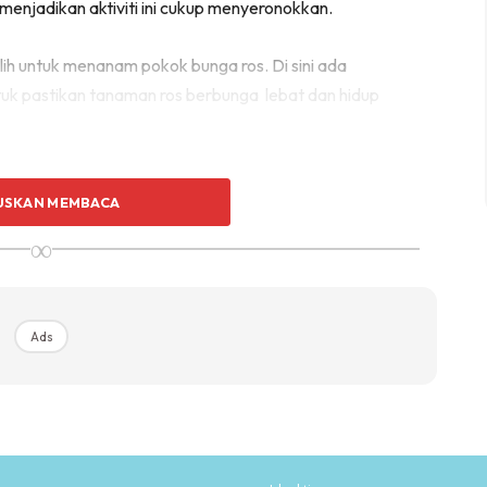
enjadikan aktiviti ini cukup menyeronokkan.
ih untuk menanam pokok bunga ros. Di sini ada
ntuk pastikan tanaman ros berbunga lebat dan hidup
USKAN MEMBACA
∞
Ads
Ads