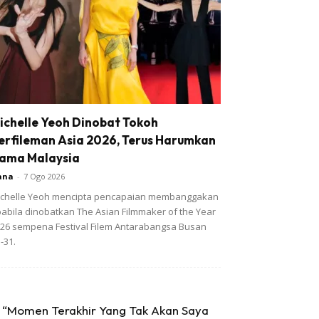
ichelle Yeoh Dinobat Tokoh
erfileman Asia 2026, Terus Harumkan
ama Malaysia
ana
-
7 Ogo 2026
chelle Yeoh mencipta pencapaian membanggakan
abila dinobatkan The Asian Filmmaker of the Year
26 sempena Festival Filem Antarabangsa Busan
-31.
“Momen Terakhir Yang Tak Akan Saya