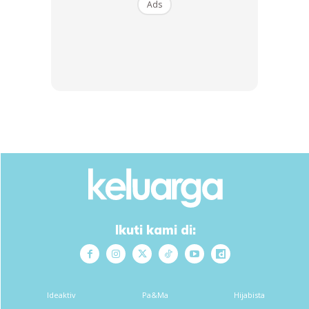
Ads
Step 2 : Bina kerangka kolam berukuran 8kaki x
6kaki x 1.2kaki menggunakan PVC pipe. Gamkan
antara sambungan pipe dengan gam pipe PVC.
Anda mungkin berminat dengan
Ikuti kami di:
Ideaktiv
Pa&Ma
Hijabista