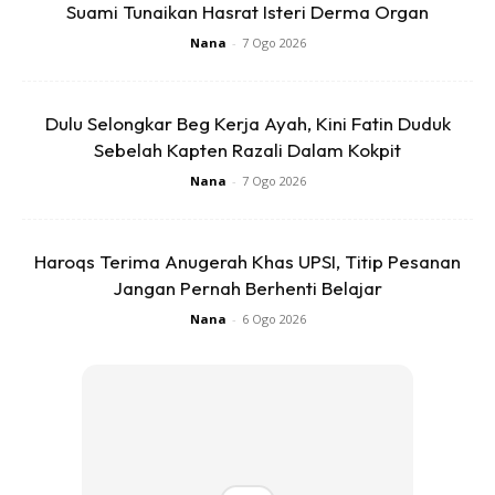
Suami Tunaikan Hasrat Isteri Derma Organ
20mm PVC tee =36biji dan 20mm PVC elbow =8biji
Nana
-
7 Ogo 2026
Dulu Selongkar Beg Kerja Ayah, Kini Fatin Duduk
Sebelah Kapten Razali Dalam Kokpit
Nana
-
7 Ogo 2026
Haroqs Terima Anugerah Khas UPSI, Titip Pesanan
Jangan Pernah Berhenti Belajar
Nana
-
6 Ogo 2026
Ads