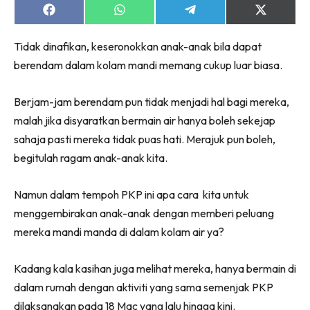
Share
Share
Share
Share
on
on
on
on
Facebook
WhatsApp
Telegram
X
Tidak dinafikan, keseronokkan anak-anak bila dapat
(Twitter)
berendam dalam kolam mandi memang cukup luar biasa.
Berjam-jam berendam pun tidak menjadi hal bagi mereka,
malah jika disyaratkan bermain air hanya boleh sekejap
sahaja pasti mereka tidak puas hati. Merajuk pun boleh,
begitulah ragam anak-anak kita.
Namun dalam tempoh PKP ini apa cara kita untuk
menggembirakan anak-anak dengan memberi peluang
mereka mandi manda di dalam kolam air ya?
Kadang kala kasihan juga melihat mereka, hanya bermain di
dalam rumah dengan aktiviti yang sama semenjak PKP
dilaksanakan pada 18 Mac yang lalu hingga kini.