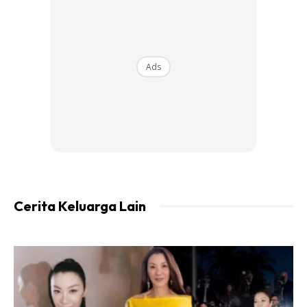
Kelengkapan yang diperlukan
20mm PVC pipe class 7 =4btg
20mm PVC tee =36biji
Ads
20mm PVC elbow =8biji
canvas 12ft X 10ft
gam pipe PVC
cable tie
alatan tangan
Cerita Keluarga Lain
Ads