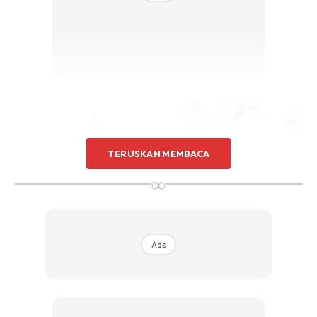
TERUSKAN MEMBACA
∞
Ads
Nie utk saiz kolam 8kaki x 6kaki x 1.2kaki…