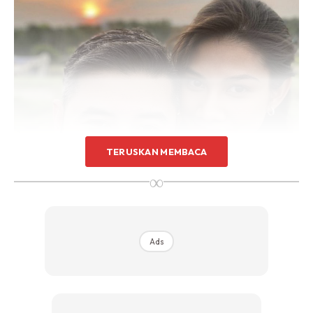
TERUSKAN MEMBACA
∞
Ads
Ekoran kekalahan tersebut, sang isteri menerusi laman
Instagramnya memuat naik kata-kata semangat Buat TMJ.