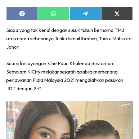
Share
Share
Share
Share
on
on
on
on
Facebook
WhatsApp
Telegram
X
Siapa yang tak kenal dengan susuk tubuh bernama TMJ
(Twitter)
atau nama sebenanya Tunku Ismail Ibrahim, Tunku Mahkota
Johor.
Suami kesayangan Che Puan Khaleeda Bustamam
Semalam KlCity melakar sejarah apabila memenangi
perlawanan Piala Malaysia 2021 mengalahkan pasukan
JDT dengan 2-0.