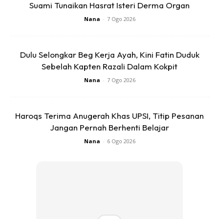
View this post on Instagram
Suami Tunaikan Hasrat Isteri Derma Organ
Nana
-
7 Ogo 2026
Dulu Selongkar Beg Kerja Ayah, Kini Fatin Duduk
Sebelah Kapten Razali Dalam Kokpit
Nana
-
7 Ogo 2026
Haroqs Terima Anugerah Khas UPSI, Titip Pesanan
Jangan Pernah Berhenti Belajar
A Post Shared By YAM Che’ Puan Besar Khaleeda (@ymchepuankhaleeda)
Nana
-
6 Ogo 2026
Rata-rata warga maya turut bersetuju dengan Che Puan
Khaleeda dan memberi sokongan padu buat TMJ dan JDT.