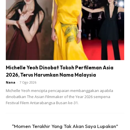
langkah.
You win some, you lose some. Forever JDT, in every step
of the way❤️💙🤍
Michelle Yeoh Dinobat Tokoh Perfileman Asia
2026, Terus Harumkan Nama Malaysia
Nana
-
7 Ogo 2026
Michelle Yeoh mencipta pencapaian membanggakan apabila
dinobatkan The Asian Filmmaker of the Year 2026 sempena
Festival Filem Antarabangsa Busan ke-31.
“Momen Terakhir Yang Tak Akan Saya Lupakan”