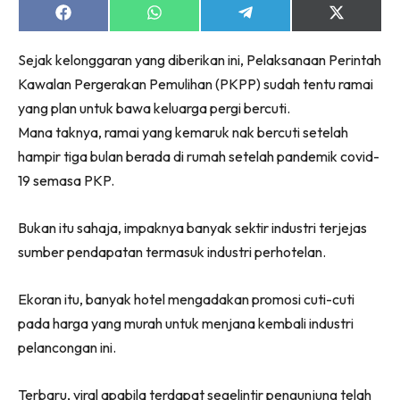
Share
Share
Share
Share
on
on
on
on
Facebook
WhatsApp
Telegram
X
Sejak kelonggaran yang diberikan ini, Pelaksanaan Perintah
(Twitter)
Kawalan Pergerakan Pemulihan (PKPP) sudah tentu ramai
yang plan untuk bawa keluarga pergi bercuti.
Mana taknya, ramai yang kemaruk nak bercuti setelah
hampir tiga bulan berada di rumah setelah pandemik covid-
19 semasa PKP.
Bukan itu sahaja, impaknya banyak sektir industri terjejas
sumber pendapatan termasuk industri perhotelan.
Ekoran itu, banyak hotel mengadakan promosi cuti-cuti
pada harga yang murah untuk menjana kembali industri
pelancongan ini.
Terbaru, viral apabila terdapat segelintir pengunjung telah