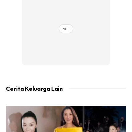
Ads
Lexis Hibiscus PD is a 5 star hotel. Memang laa tengah
murah. Tp jangan laa buat mcm Lexis Hibiscus PD ni mcm
Homestay. Macam nak buat kenduri dah sy tengok.
Cerita Keluarga Lain
Dengan itu, Lexis Hibiscus PD dah buat a very very very
strict rules. Masa nak check in nanti, diorg akan spot
check. Sorg2 dia check.