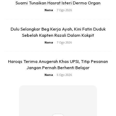
Suami Tunaikan Hasrat Isteri Derma Organ
Nana
-
7 Ogo 2026
Dulu Selongkar Beg Kerja Ayah, Kini Fatin Duduk
Sebelah Kapten Razali Dalam Kokpit
Nana
-
7 Ogo 2026
Haroqs Terima Anugerah Khas UPSI, Titip Pesanan
Jangan Pernah Berhenti Belajar
Tengok shelf tu, dah mcm shelf kat senheng dah. Siap
bawa batang pancing. ‍ Hampa nak masak2 dekat hotel yg
Nana
-
6 Ogo 2026
x ada dapur. Hotel ada rules. Kenapa hotel x bagi masak
dalam bilik? Sebab nanti langsir, tilam, bantal, dinding
semua bau. Ingat senang ke nak hilangkan bau tu. Hotel
kene keluarkan extra cost utk buangkan bau tu tau. Kalau
bilik berbau, next guest akan complain. So, hotel terpaksa