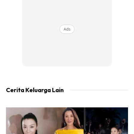
1 batang kulit kayu manis
3 hiris halia (jangan besar sangat nanti pedas)
Ads
2 batang serai
1 sudu madu
Cerita Keluarga Lain
Ads