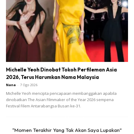
1 hiris lemon (ikut kemahuan masing-masing)
1 liter air
Cara penyediaan :
Michelle Yeoh Dinobat Tokoh Perfileman Asia
2026, Terus Harumkan Nama Malaysia
Nana
-
7 Ogo 2026
Michelle Yeoh mencipta pencapaian membanggakan apabila
dinobatkan The Asian Filmmaker of the Year 2026 sempena
Festival Filem Antarabangsa Busan ke-31.
Ads
“Momen Terakhir Yang Tak Akan Saya Lupakan”