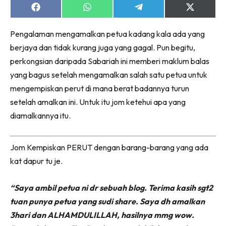
Share
Share
Share
Share
on
on
on
on
Facebook
WhatsApp
Telegram
X
Pengalaman mengamalkan petua kadang kala ada yang
(Twitter)
berjaya dan tidak kurang juga yang gagal. Pun begitu,
perkongsian daripada Sabariah ini memberi maklum balas
yang bagus setelah mengamalkan salah satu petua untuk
mengempiskan perut di mana berat badannya turun
setelah amalkan ini. Untuk itu jom ketehui apa yang
diamalkannya itu.
Jom Kempiskan PERUT dengan barang-barang yang ada
kat dapur tu je.
“Saya ambil petua ni dr sebuah blog. Terima kasih sgt2
tuan punya petua yang sudi share. Saya dh amalkan
3hari dan ALHAMDULILLAH, hasilnya mmg wow.