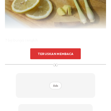
7 biji bunga cengkih
TERUSKAN MEMBACA
∞
Ads
Ads