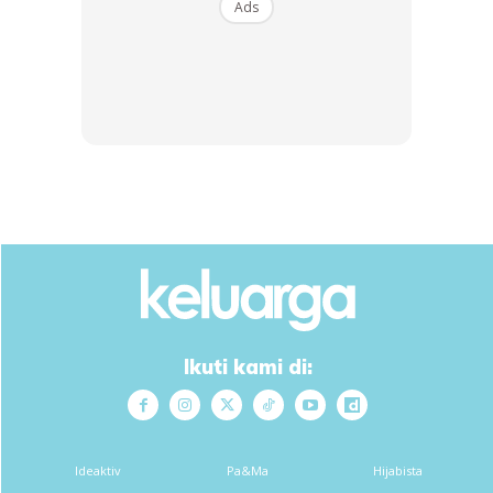
Ads
SHOPEE MY
SHOPEE MY
Kitchen Towel Hanger
CENDAWAN RANGUP BY
Rag Cloth Sponge Soap
HERO CHEF
Holder Stora...
RM16.9
RM14.6
RM16.9
RM14.6
Buy Now
Buy Now
1
/
5
❮
❯
Ikuti kami di:
Masukkan air serai, halia, bunga cengkih dan kulit kayu
manis ke dalam periuk.
Rebus dan biarkan ia mendidih selama lebih kurang 20
Ideaktiv
Pa&Ma
Hijabista
minit.