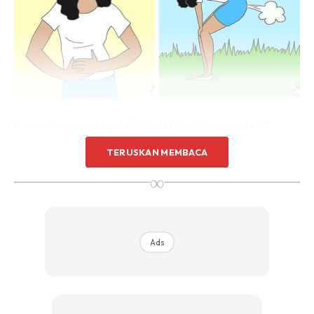
Namun bagaimana pula jika kita terlalu kerap kentut?
Berikut perkongsian Dieyaamolek
TERUSKAN MEMBACA
∞
Ads
Ads