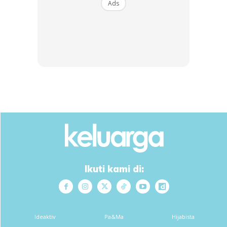
Ads
⠀
Jom ikut tip ini mana tahu boleh kurangkan irama
angin anda:
⠀
1. MAKAN DENGAN PERLAHAN⠀
⠀
Kunyah makanan dengan cermat dan perlahan-lahan. Cuba
tukar tabiat mengunyah makanan yang cepat itu kerana
apabila kita mengunyah dengan cepat, perbuatan ini boleh
membawa lebih banyak angin dalam badan. Elakkan juga
makan ketika memandu dan berjalan.⠀⠀
⠀
Ikuti kami di:
2. KURANGKAN MINUMAN BERGAS
⠀
Seperti yang kita ketahui air berkarbonat memang
Ideaktiv
Pa&Ma
Hijabista