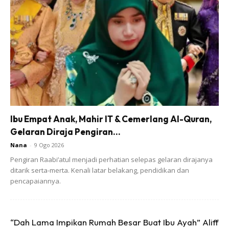
Angin atau gas yg terkandung
dalam badan kita biasanya
daripada apa yang kita makan dan
minum. Gas-gas lain pula dari
sistem pencernaan kita.⠀
Ini Cara Nak Kurangkan
Ibu Empat Anak, Mahir IT & Cemerlang Al-Quran,
Gelaran Diraja Pengiran...
Namun itu tidak semestinya kita mesti ‘hentikan’ kentut.
Nana
-
9 Ogo 2026
Walau bagaimanapun anda boleh mengurangkan
Pengiran Raabi’atul menjadi perhatian selepas gelaran dirajanya
kekerapan kentut supaya ianya boleh dikawal.
ditarik serta-merta. Kenali latar belakang, pendidikan dan
pencapaiannya.
“Dah Lama Impikan Rumah Besar Buat Ibu Ayah” Aliff