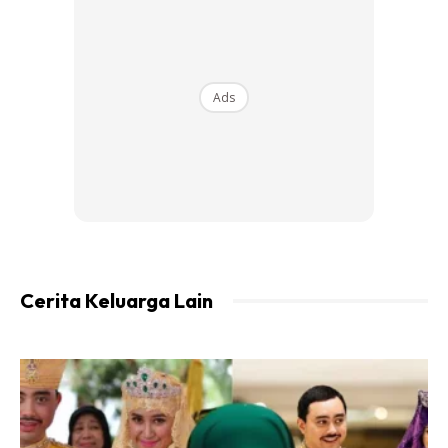
Selalunya ketika bangun pagi, mesti anda akan terus
Ads
terkentut bukan? Buang angin terlalu kerap sampai tidak
boleh hendak dikawal. Jika hendak diikutkan tiada masalah
sakit perut dan angin pun tiada bau. ⠀
Jangan bimbang. Ia normal untuk semua orang.
Adakalanya banyak kali dalam sehari. Kadang-kadang bila
tidak kentut dalam sehari, boleh jadi risau pula kita.
Cerita Keluarga Lain
Kentut juga salah satu proses
penghadaman dan cara
mengeluarkan angin dalam badan.