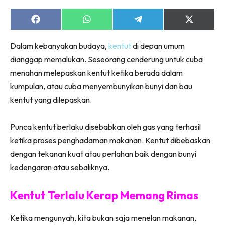
Share
Share
Share
Share
on
on
on
on
Facebook
WhatsApp
Telegram
X
Dalam kebanyakan budaya,
kentut
di depan umum
(Twitter)
dianggap memalukan. Seseorang cenderung untuk cuba
menahan melepaskan kentut ketika berada dalam
kumpulan, atau cuba menyembunyikan bunyi dan bau
kentut yang dilepaskan.
Punca kentut berlaku disebabkan oleh gas yang terhasil
ketika proses penghadaman makanan. Kentut dibebaskan
dengan tekanan kuat atau perlahan baik dengan bunyi
kedengaran atau sebaliknya.
Kentut Terlalu Kerap Memang Rimas
Ketika mengunyah, kita bukan saja menelan makanan,