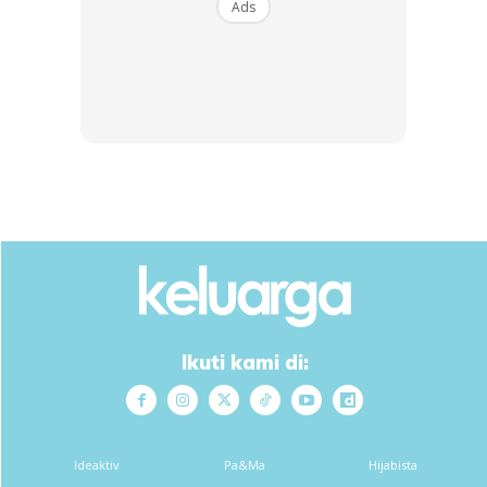
Ads
Ikuti kami di:
Isi ikan, udang(di rebus asing-asing)
Kerisek,garam,cukup rasa sedikit..
Ideaktiv
Pa&Ma
Hijabista
Bawang besar di hilis/potong nipis