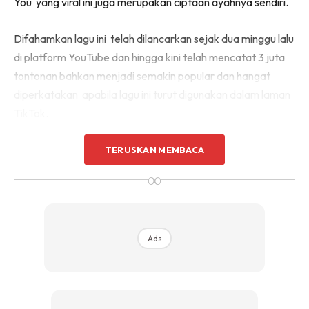
You yang viral ini juga merupakan ciptaan ayahnya sendiri.
Difahamkan lagu ini telah dilancarkan sejak dua minggu lalu
di platform YouTube dan hingga kini telah mencatat 3 juta
tontonan bahkan menjadi semakin popular dan hangat
diperkatakan apabila lagu ini turut digunakan dalam laman
TikTok.
TERUSKAN MEMBACA
∞
Ads