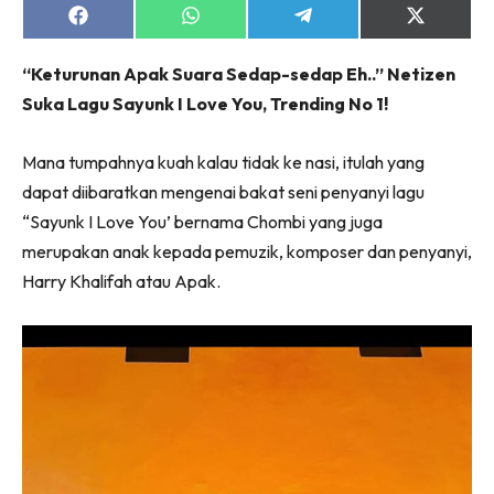
Share
Share
Share
Share
on
on
on
on
Facebook
WhatsApp
Telegram
X
“Keturunan Apak Suara Sedap-sedap Eh..” Netizen
(Twitter)
Suka Lagu Sayunk I Love You, Trending No 1!
Mana tumpahnya kuah kalau tidak ke nasi, itulah yang
dapat diibaratkan mengenai bakat seni penyanyi lagu
“Sayunk I Love You’ bernama Chombi yang juga
merupakan anak kepada pemuzik, komposer dan penyanyi,
Harry Khalifah atau Apak.