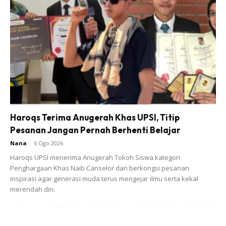
Haroqs Terima Anugerah Khas UPSI, Titip
Pesanan Jangan Pernah Berhenti Belajar
Nana
-
6 Ogo 2026
Haroqs UPSI menerima Anugerah Tokoh Siswa kategori
Penghargaan Khas Naib Canselor dan berkongsi pesanan
inspirasi agar generasi muda terus mengejar ilmu serta kekal
merendah diri.
“Sebagaimana Sunnah Nabi SAW, setelah cukup 7 hari,
kami ingin mengumumkan selepas ditahnik, anak lelaki