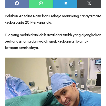
Share
Share
Share
Share
on
on
on
on
Facebook
WhatsApp
Telegram
X
Pelakon Anzalna Nasir baru sahaja menimang cahaya mata
(Twitter)
kedua pada 20 Mei yang lalu.
Dia yang melahirkan lebih awal dari tarikh yang dijangkakan
berkongsi nama dan wajah anak keduanya Itu untuk
tatapan peminatnya.