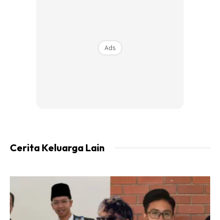
Ads
A Post Shared By Hanif Zaki (@hanif_zaki)
Menurut Anzalna Nasir, nama tersebut bermaksud ‘
Princely Ruler ‘ dalam bahasa Inggeris.
Cerita Keluarga Lain