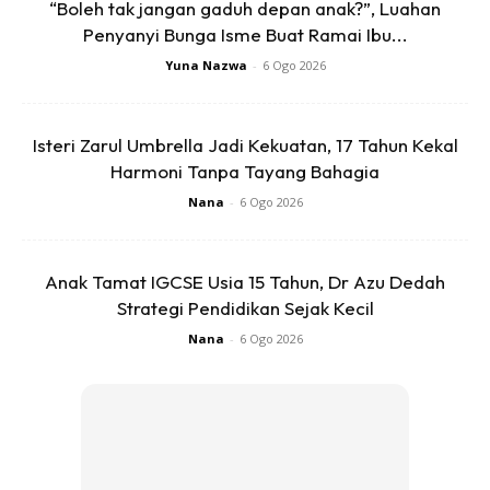
tercinta kami dinamakan Mohamad Emirhan Bin
“Boleh tak jangan gaduh depan anak?”, Luahan
Mohamad Hanif yang bermaksud ‘Princely Ruler’ .
Penyanyi Bunga Isme Buat Ramai Ibu...
Yuna Nazwa
-
6 Ogo 2026
Isteri Zarul Umbrella Jadi Kekuatan, 17 Tahun Kekal
Harmoni Tanpa Tayang Bahagia
Nana
-
6 Ogo 2026
Ads
Anak Tamat IGCSE Usia 15 Tahun, Dr Azu Dedah
Strategi Pendidikan Sejak Kecil
Nana
-
6 Ogo 2026