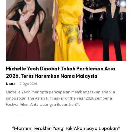
Michelle Yeoh Dinobat Tokoh Perfileman Asia
2026, Terus Harumkan Nama Malaysia
Nana
-
7 Ogo 2026
Apa yang menarik perhatian pastinya gelagat wargamaya
Michelle Yeoh mencipta pencapaian membanggakan apabila
dinobatkan The Asian Filmmaker of the Year 2026 sempena
yang berseloroh dan berebut-rebut untuk menjadi menantu
Festival Filem Antarabangsa Busan ke-31.
dek kerana ketampanan tiga jejaka, buah hati kesayangan
Tan Sri Dr. Noor Hisham dan isteri.
“Momen Terakhir Yang Tak Akan Saya Lupakan”