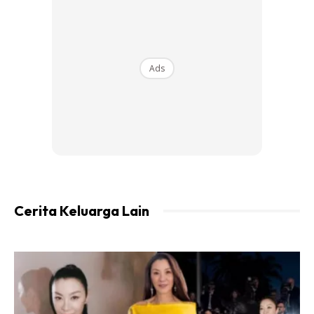
Ads
Ads
“Namun begitu, ia adalah saat berharga dan momen
Cerita Keluarga Lain
tidak dapat dilupakan bersama anak-anak lelaki saya
yang sudah dewasa; Khalis, Khazin dan Khair,” kongsinya
menerusi X.