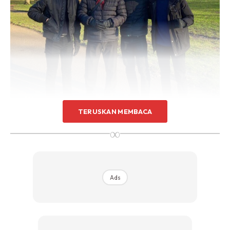
TERUSKAN MEMBACA
∞
“Berjalan kaki di pagi hari di Hyde Park bersama tiga
anak lelaki saya ketika ini, kami menikmati suhu sejuk di
London.
Ads
“Britain bersiap sedia untuk menikmati suhu 0 Celcius
selama seminggu.