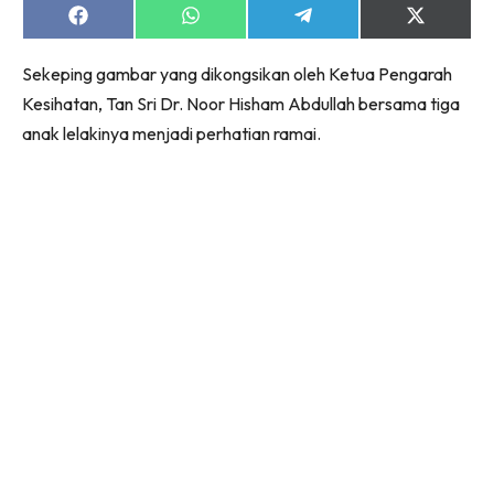
Share
Share
Share
Share
on
on
on
on
Facebook
WhatsApp
Telegram
X
Sekeping gambar yang dikongsikan oleh Ketua Pengarah
(Twitter)
Kesihatan, Tan Sri Dr. Noor Hisham Abdullah bersama tiga
anak lelakinya menjadi perhatian ramai.