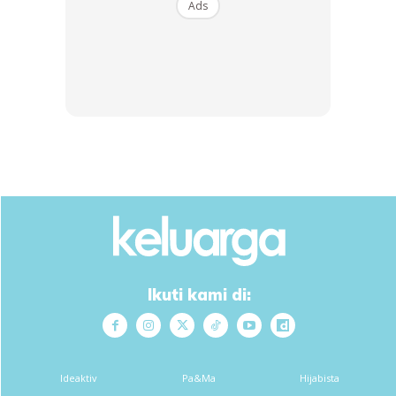
Ads
Afiqah yang telah mendirikan rumah tangga dengan lelaki
pilihan hatinya.
Menarik:
“Memang Idola, Alif Satar Dipuji Netizen, Ajak
Followers Solat Subuh Macam Solat Jumaat Di Masjid!
Anda mungkin berminat dengan
Ikuti kami di:
SHOPEE MY
SHOPEE MY
CENDAWAN RANGUP BY
[500g – 1kg] Frozen Halal
HERO CHEF
Dimsum / Dimsum Sejuk
Ideaktiv
Pa&Ma
Hijabista
B...