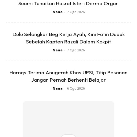
Suami Tunaikan Hasrat Isteri Derma Organ
Nana
-
7 Ogo 2026
Ads
Dulu Selongkar Beg Kerja Ayah, Kini Fatin Duduk
Sebelah Kapten Razali Dalam Kokpit
Nana
-
7 Ogo 2026
Haroqs Terima Anugerah Khas UPSI, Titip Pesanan
Jangan Pernah Berhenti Belajar
Tan Sri Dr. Noor Hisham turut berkongsi foto bersama
Nana
-
6 Ogo 2026
isteri, Puan Sri Datin Seri Nik Suwaida Nik Mihammad
Mohyideen dan anak-anak lelaki sedang berehat di sebuah
kafe ketika bercuti ke London.
Terdahulu, Tan Sri Dr Noor Hisham Abdullah juga turut
mempunyai seorang cahaya mata perempuan iaitu Khairin