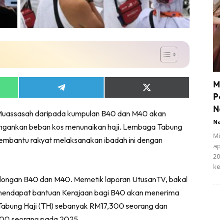
M
Share
Share
P
on
on
App
Telegram
X
N
i Muassasah daripada kumpulan B40 dan M40 akan
(Twitter)
N
ngankan beban kos menunaikan haji. Lembaga Tabung
Mi
embantu rakyat melaksanakan ibadah ini dengan
ap
20
ke
golongan B40 dan M40. Memetik laporan UtusanTV, bakal
mendapat bantuan Kerajaan bagi B40 akan menerima
abung Haji (TH) sebanyak RM17,300 seorang dan
000 seorang pada 2025.