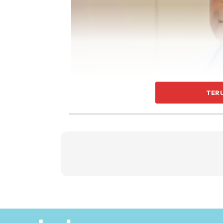
TER
Manakala, Jemaah Muassasah kumpulan T20 
RM15,000 sebulan perlu menjelaskan bayaran
Katanya, ia adalah selari dengan prinsip pen