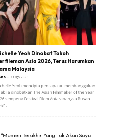
ichelle Yeoh Dinobat Tokoh
erfileman Asia 2026, Terus Harumkan
ama Malaysia
ana
-
7 Ogo 2026
chelle Yeoh mencipta pencapaian membanggakan
abila dinobatkan The Asian Filmmaker of the Year
26 sempena Festival Filem Antarabangsa Busan
-31.
“Momen Terakhir Yang Tak Akan Saya