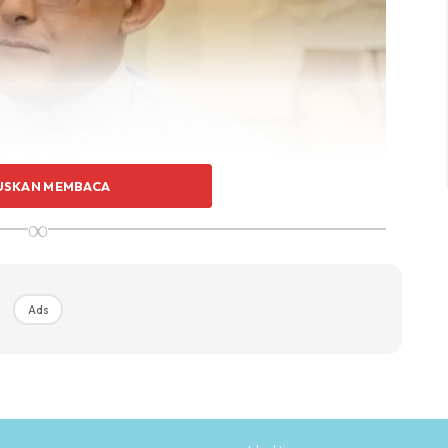
USKAN MEMBACA
∞
yang berpendapatan individu sekurang-kurangnya
 penuh kos haji iaitu RM33,300 seorang.
Ads
yasaran bantuan yang sedang dilakukan oleh Kerajaan.