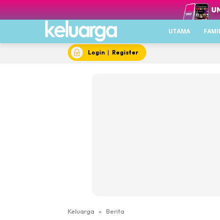
UTAMA
FAMI
Login
|
Register
Keluarga
»
Berita