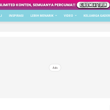
Dapatkan cerita, perkongsian dan info menarik. F
LI
INSPIRASI
LEBIH MENARIK
VIDEO
KELUARGA GADER
Dengan ini saya bersetuju dengan
Terma Penggunaan
dan
P
Langgan Sekarang
Langganan anda telah diterima. Terima kasih!
Ads
Mencari bahagia bersama KELUARGA?
Download dan baca sekarang di
KLIK DI SEENI