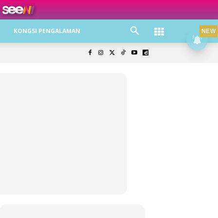
ree jer!
KONGSI PENGALAMAN
NEW
olisi Privasi