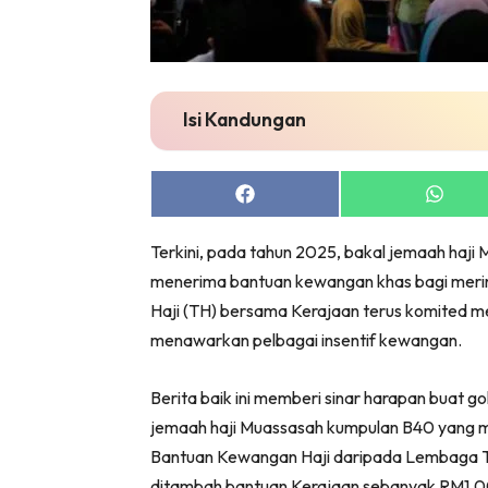
Isi Kandungan
Share
Share
on
on
Facebook
Whats
Terkini, pada tahun 2025, bakal jemaah haj
menerima bantuan kewangan khas bagi meri
Haji (TH) bersama Kerajaan terus komited m
menawarkan pelbagai insentif kewangan.
Berita baik ini memberi sinar harapan buat 
jemaah haji Muassasah kumpulan B40 yang 
Bantuan Kewangan Haji daripada Lembaga T
ditambah bantuan Kerajaan sebanyak RM1,