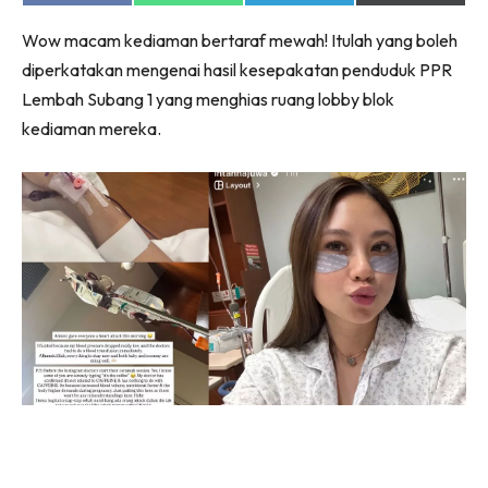
on
on
on
on
Facebook
WhatsApp
Telegram
X
Wow macam kediaman bertaraf mewah! Itulah yang boleh
(Twitter)
diperkatakan mengenai hasil kesepakatan penduduk PPR
Lembah Subang 1 yang menghias ruang lobby blok
kediaman mereka.