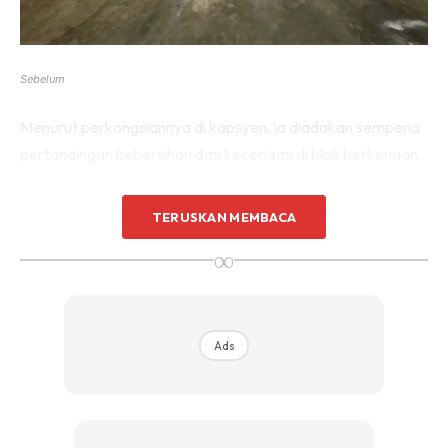
Sebelum
Menurut perkongsiannya di kapsyen, ia diadakan sempena
pertandingan kebersihan dan keceriaan di blok berkenaan.
TERUSKAN MEMBACA
∞
Ads
Ads