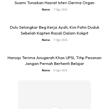
Suami Tunaikan Hasrat Isteri Derma Organ
Meninjau diruangan komen, sudah semestinya hasil kerja
Nana
-
7 Ogo 2026
jiran setingkat ini dipuji ramai pihak malah memuji sikap
sepakat diantara penduduk.
Dulu Selongkar Beg Kerja Ayah, Kini Fatin Duduk
Sebelah Kapten Razali Dalam Kokpit
Nana
-
7 Ogo 2026
Haroqs Terima Anugerah Khas UPSI, Titip Pesanan
Ads
Jangan Pernah Berhenti Belajar
Nana
-
6 Ogo 2026