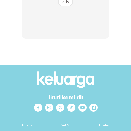
Ads
Ikuti kami di:
Ideaktiv
Pa&Ma
Hijabista