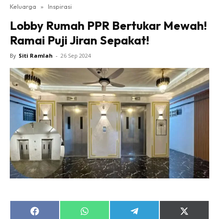
Keluarga
»
Inspirasi
Lobby Rumah PPR Bertukar Mewah!
Ramai Puji Jiran Sepakat!
By
Siti Ramlah
-
26 Sep 2024
Share
Share
Share
Share