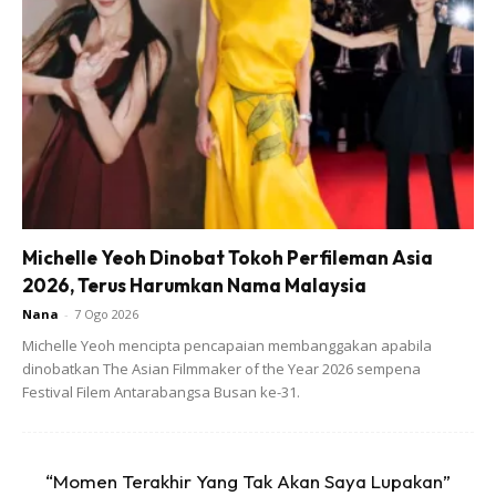
Michelle Yeoh Dinobat Tokoh Perfileman Asia
2026, Terus Harumkan Nama Malaysia
Nana
-
7 Ogo 2026
Michelle Yeoh mencipta pencapaian membanggakan apabila
dinobatkan The Asian Filmmaker of the Year 2026 sempena
Sementara itu, Ketua Pegawai Eksekutif Prasarana
Festival Filem Antarabangsa Busan ke-31.
Integrated Development Sdn Bhd, Fa’izah Khairuddin
berkata, kerjasama dengan redONE menandakan
kejayaan penting bagi syarikat itu. Ia menekankan
“Momen Terakhir Yang Tak Akan Saya Lupakan”
keupayaan syarikat dalam menyediakan segmen