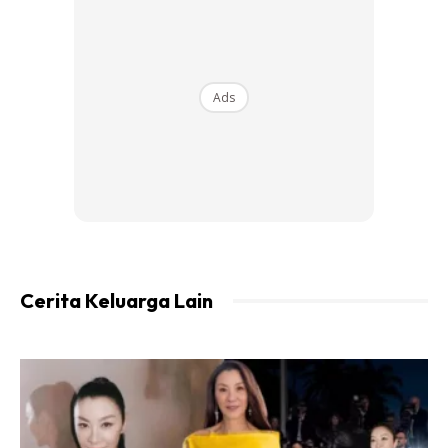
“Perkongsian ini membolehkan kami memajukan jenama
kami dengan lebih jauh kepada berjuta-juta pengguna yang
melalui stesen itu setiap hari dan seterusnya mengukuhkan
kehadiran kami di Lembah Klang. Kami sangat menyokong
Ads
pengangkutan awam dan mengurangkan kos sara hidup
pengguna, kerana itulah, di redONE, kami menyediakan
pelan pasca bayar mampu milik dari serendah RM8
sebulan.”
Cerita Keluarga Lain
Ads