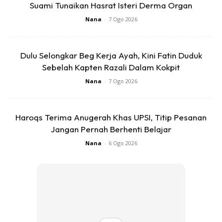
Suami Tunaikan Hasrat Isteri Derma Organ
pelanggan yang disasarkan dan platform untuk
Nana
-
7 Ogo 2026
keterlihatan jenama yang tinggi kepada rakan kongsinya,
serta mempamerkan komitmennya terhadap produk atau
kempen yang lebih inovatif dan perkongsian jangka
Dulu Selongkar Beg Kerja Ayah, Kini Fatin Duduk
panjang.
Sebelah Kapten Razali Dalam Kokpit
Nana
-
7 Ogo 2026
Haroqs Terima Anugerah Khas UPSI, Titip Pesanan
Jangan Pernah Berhenti Belajar
Nana
-
6 Ogo 2026
Ads