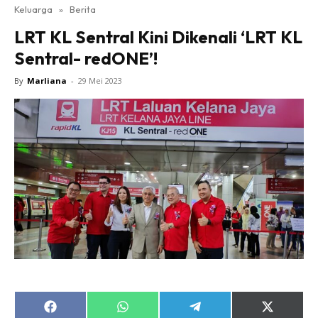
Keluarga
»
Berita
LRT KL Sentral Kini Dikenali ‘LRT KL
Sentral- redONE’!
By
Marliana
-
29 Mei 2023
Share
Share
Share
Share