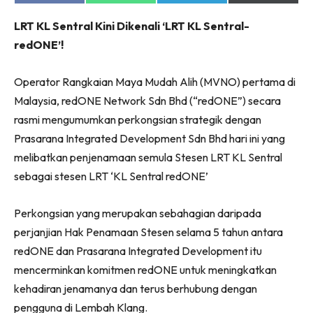
on
on
on
on
Facebook
WhatsApp
Telegram
X
LRT KL Sentral Kini Dikenali ‘LRT KL Sentral-
(Twitter)
redONE’!
Operator Rangkaian Maya Mudah Alih (MVNO) pertama di
Malaysia, redONE Network Sdn Bhd (“redONE”) secara
rasmi mengumumkan perkongsian strategik dengan
Prasarana Integrated Development Sdn Bhd hari ini yang
melibatkan penjenamaan semula Stesen LRT KL Sentral
sebagai stesen LRT ‘KL Sentral redONE’
Perkongsian yang merupakan sebahagian daripada
perjanjian Hak Penamaan Stesen selama 5 tahun antara
redONE dan Prasarana Integrated Development itu
mencerminkan komitmen redONE untuk meningkatkan
kehadiran jenamanya dan terus berhubung dengan
pengguna di Lembah Klang.