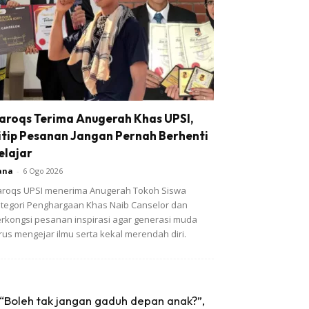
aroqs Terima Anugerah Khas UPSI,
itip Pesanan Jangan Pernah Berhenti
elajar
ana
-
6 Ogo 2026
roqs UPSI menerima Anugerah Tokoh Siswa
tegori Penghargaan Khas Naib Canselor dan
rkongsi pesanan inspirasi agar generasi muda
rus mengejar ilmu serta kekal merendah diri.
“Boleh tak jangan gaduh depan anak?”,