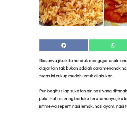
Share
Share
on
on
Facebook
Whats
Biasanya jika kita hendak mengajar anak-an
diajar lain tak bukan adalah cara menanak n
tugas ini cukup mudah untuk dilakukan.
Pun begitu silap sukatan air, nasi yang ditana
pula. Hal ini sering berlaku terutamanya jika 
istimewa seperti nasi lemak, nasi ayam, nasi