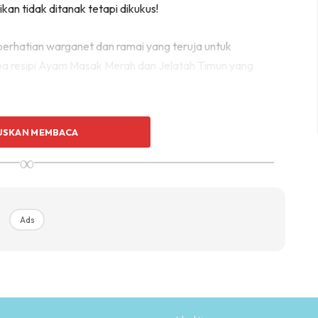
kan tidak ditanak tetapi dikukus!
perhatian warganet dan ramai yang teruja untuk
a resipi Ayam Masak Merah dan Jelatah Timun yang
USKAN MEMBACA
∞
Ads