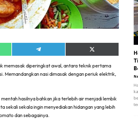
Share
Share
H
on
on
T
App
Telegram
X
ak memasak diperingkat awal, antara teknik pertama
(Twitter)
B
asi. Memandangkan nasi dimasak dengan periuk elektrik,
N
Ha
ka
be
k mentah hasilnya bahkan jika terlebih air menjadi lembik
te
kita sekali sekala ingin menyediakan hidangan yang lebih
 tomato dan sebagainya.