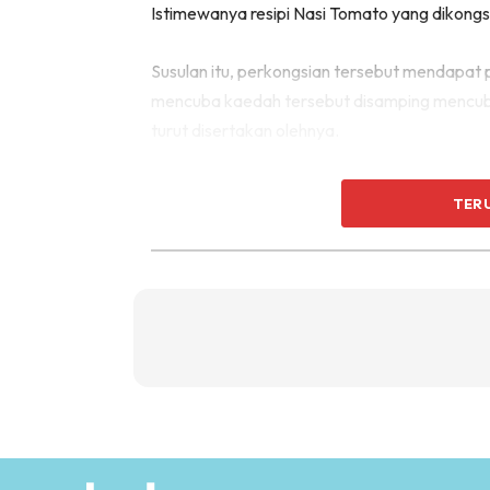
Istimewanya resipi Nasi Tomato yang dikongsi
Susulan itu, perkongsian tersebut mendapat 
mencuba kaedah tersebut disamping mencub
turut disertakan olehnya.
Selamat mencuba.
TER