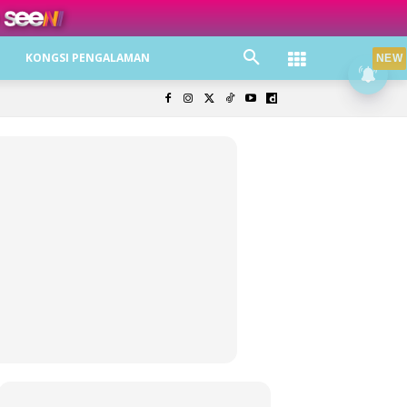
ree jer!
KONGSI PENGALAMAN
NEW
olisi Privasi