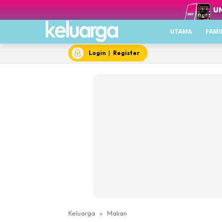
UTAMA
FAMI
Login
|
Register
Keluarga
»
Makan