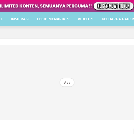
Dapatkan cerita, perkongsian dan info menarik. F
LI
INSPIRASI
LEBIH MENARIK
VIDEO
KELUARGA GADER
Dengan ini saya bersetuju dengan
Terma Penggunaan
dan
P
Langgan Sekarang
Langganan anda telah diterima. Terima kasih!
Ads
Mencari bahagia bersama KELUARGA?
Download dan baca sekarang di
KLIK DI SEENI