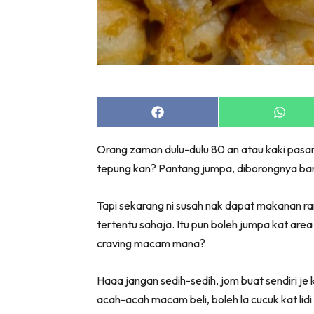
Share
Share
on
on
Facebook
Whats
Orang zaman dulu-dulu 80 an atau kaki pasa
tepung kan? Pantang jumpa, diborongnya ba
Tapi sekarang ni susah nak dapat makanan rar
tertentu sahaja. Itu pun boleh jumpa kat are
craving macam mana?
Haaa jangan sedih-sedih, jom buat sendiri je
acah-acah macam beli, boleh la cucuk kat lid