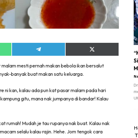
Share
Share
“
on
on
S
App
Telegram
X
r malam mesti pernah makan bebola ikan bersalut
(Twitter)
M
nyak-banyak buat makan satu keluarga.
N
Dr
e ni kan, kalau ada pun kat pasar malam pada hari
me
UM
a kampung gitu, mana nak jumpanya di bandar! Kalau
 kat rumah! Mudah je tau rupanya nak buat. Kalau nak
H
i macam selalu kalau rajin. Hehe. Jom tengok cara
T