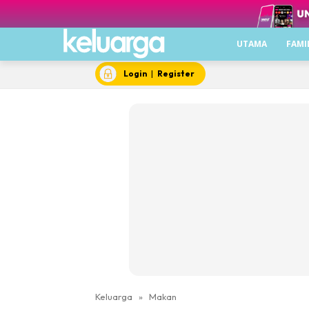
UTAMA
FAMI
Login
|
Register
Keluarga
»
Makan