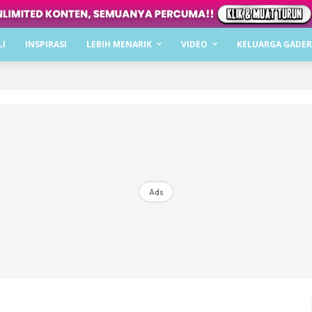
Dapatkan cerita, perkongsian dan info menarik. F
LI
INSPIRASI
LEBIH MENARIK
VIDEO
KELUARGA GADER
Dengan ini saya bersetuju dengan
Terma Penggunaan
dan
P
Langgan Sekarang
Langganan anda telah diterima. Terima kasih!
Ads
Mencari bahagia bersama KELUARGA?
Download dan baca sekarang di
KLIK DI SEENI