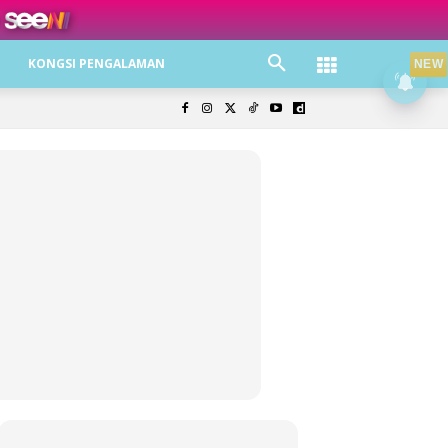
ree jer!
KONGSI PENGALAMAN
NEW
olisi Privasi