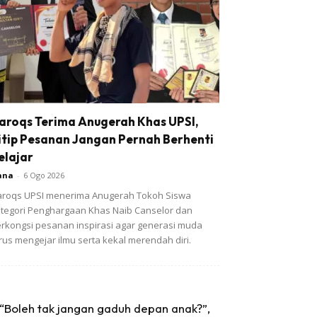
aroqs Terima Anugerah Khas UPSI,
itip Pesanan Jangan Pernah Berhenti
elajar
ana
-
6 Ogo 2026
roqs UPSI menerima Anugerah Tokoh Siswa
tegori Penghargaan Khas Naib Canselor dan
rkongsi pesanan inspirasi agar generasi muda
rus mengejar ilmu serta kekal merendah diri.
“Boleh tak jangan gaduh depan anak?”,