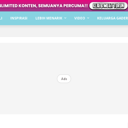
Dapatkan cerita, perkongsian dan info menarik. F
LI
INSPIRASI
LEBIH MENARIK
VIDEO
KELUARGA GADER
Dengan ini saya bersetuju dengan
Terma Penggunaan
dan
P
Langgan Sekarang
Langganan anda telah diterima. Terima kasih!
Ads
Mencari bahagia bersama KELUARGA?
Download dan baca sekarang di
KLIK DI SEENI