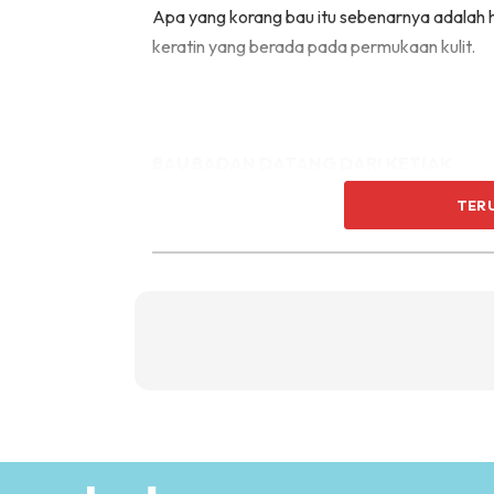
Apa yang korang bau itu sebenarnya adalah h
keratin yang berada pada permukaan kulit.
BAU BADAN DATANG DARI KETIAK
TER
Ketika melakukan apa-apa aktiviti yang mel
peluh.
ia bukan lah satu masalah yang besar kerana 
pada permukaan kulit yang bercampur deng
Inilah yang dipanggil sebagai B.O iaitu body 
PUNCA KEPADA MASALAH BAU BADAN: