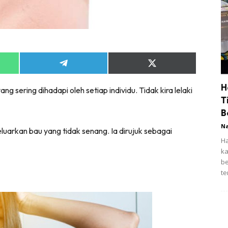
Share
Share
on
on
App
Telegram
X
H
sering dihadapi oleh setiap individu. Tidak kira lelaki
(Twitter)
T
B
N
uarkan bau yang tidak senang. Ia dirujuk sebagai
Ha
ka
be
te