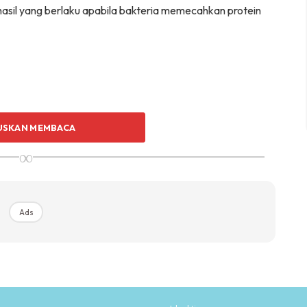
asil yang berlaku apabila bakteria memecahkan protein
USKAN MEMBACA
ibatkan pergerakan fizikal cenderung akan menyebabkan
∞
peluh terhasil untuk mengawal suhu badan. Bakteria
an peluh akan menyebabkan bau badan.
Ads
odor. Itulah yang berlaku kepada bahagian ketiak kita.