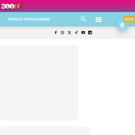
ree jer!
KONGSI PENGALAMAN
NEW
olisi Privasi