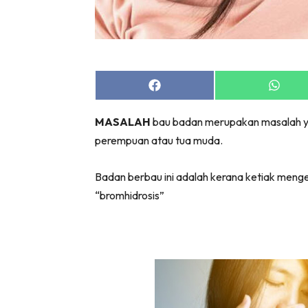
Share
Share
on
on
Facebook
Whats
MASALAH
bau badan merupakan masalah yang 
perempuan atau tua muda.
Badan berbau ini adalah kerana ketiak mengel
“bromhidrosis”