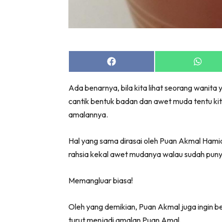
Share
Share
on
on
Facebook
Whats
Ada benarnya, bila kita lihat seorang wanit
cantik bentuk badan dan awet muda tentu kita 
amalannya.
Hal yang sama dirasai oleh Puan Akmal Hami
rahsia kekal awet mudanya walau sudah puny
Memangluar biasa!
Oleh yang demikian, Puan Akmal juga ingin b
turut menjadi amalan Puan Amal.