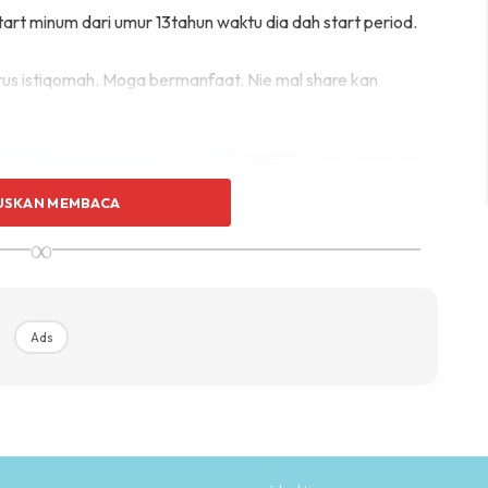
start minum dari umur 13tahun waktu dia dah start period.
rus istiqomah. Moga bermanfaat. Nie mal share kan
USKAN MEMBACA
∞
Ads