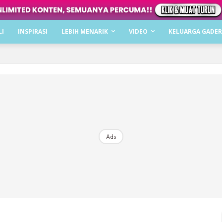
Dapatkan cerita, perkongsian dan info menarik. F
LI
INSPIRASI
LEBIH MENARIK
VIDEO
KELUARGA GADER
Dengan ini saya bersetuju dengan
Terma Penggunaan
dan
P
Langgan Sekarang
Langganan anda telah diterima. Terima kasih!
Ads
Mencari bahagia bersama KELUARGA?
Download dan baca sekarang di
KLIK DI SEENI