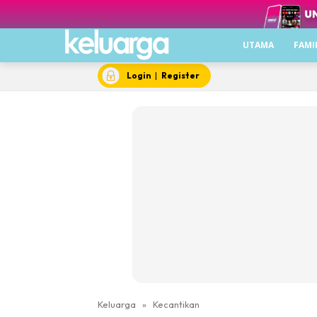
UTAMA
FAMI
Login
|
Register
Keluarga
»
Kecantikan