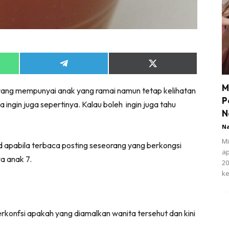
Share
Share
on
on
App
Telegram
X
M
a yang mempunyai anak yang ramai namun tetap kelihatan
(Twitter)
P
ingin juga sepertinya. Kalau boleh ingin juga tahu
N
N
Mi
d apabila terbaca posting seseorang yang berkongsi
ap
a anak 7.
20
ke
erkonfsi apakah yang diamalkan wanita tersehut dan kini