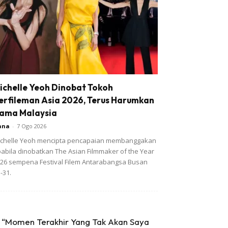
ichelle Yeoh Dinobat Tokoh
erfileman Asia 2026, Terus Harumkan
ama Malaysia
ana
-
7 Ogo 2026
chelle Yeoh mencipta pencapaian membanggakan
abila dinobatkan The Asian Filmmaker of the Year
26 sempena Festival Filem Antarabangsa Busan
-31.
“Momen Terakhir Yang Tak Akan Saya