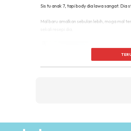
Sis tu anak 7, tapi body dia lawa sangat. Dia 
Mal baru amalkan sebulan lebih, moga mal te
sekali resepi dia.
TER