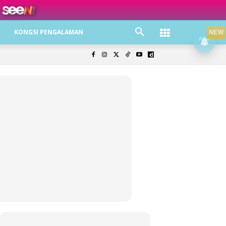
ree jer!
KONGSI PENGALAMAN
NEW
olisi Privasi