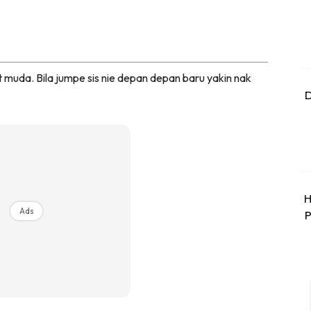
et muda. Bila jumpe sis nie depan depan baru yakin nak
D
H
Ads
P