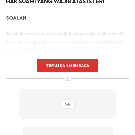
HAK SUAMI YANG WAJIB ATAS ISTERI
SOALAN :
Bolihkah ustaz sebutkan apakah yang wajib dilakukan olih
isteri terhadap suaminya supaya dinamakan isteri itu isteri
yang taat kepada suami.
TERUSKAN MEMBACA
JAWAPAN :
∞
Ads
Ads