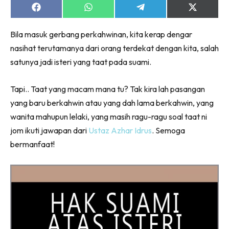
Share
Share
Share
Share
on
on
on
on
Facebook
WhatsApp
Telegram
X
Bila masuk gerbang perkahwinan, kita kerap dengar
(Twitter)
nasihat terutamanya dari orang terdekat dengan kita, salah
satunya jadi isteri yang taat pada suami.
Tapi.. Taat yang macam mana tu? Tak kira lah pasangan
yang baru berkahwin atau yang dah lama berkahwin, yang
wanita mahupun lelaki, yang masih ragu-ragu soal taat ni
jom ikuti jawapan dari
Ustaz Azhar Idrus
. Semoga
bermanfaat!