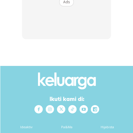
Ads
Memelihara isteri akan harta suami dan menjaga
maruahnya yaitu bahawa tidak isteri keluar dari rumahnya
melainkan dengan izin suami. Yang demikian itu ialah kerana
firman Allah Taala : Wanita-wanita yang memelihara diri
ketika suaminya tiada bersama dengan barang yang
memelihara olih Allah – An-Nisak ayat 34.
Dan sabda Rasulullah saw : Sebaik-baik perempuan apabila
kamu lihat kepadanya dia akan menyukakan kamu. Apabila
kamu menyuruhnya dia akan taat kepadamu. Apabila kamu
keluar daripadanya dia akan memelihara kamu pada dirinya
dan hartamu – Hadith Abu Daud dan Nasaie dan Al-Hakim.
Ikuti kami di:
Ketiga :
Ideaktiv
Pa&Ma
Hijabista