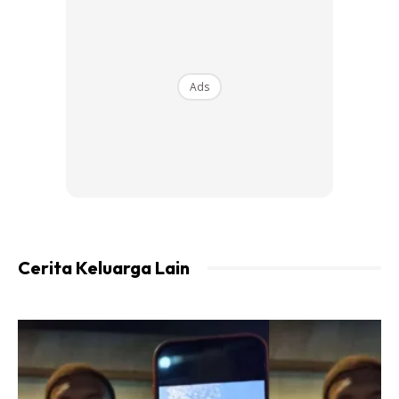
Ads
Saya rasa memadai untuk permintaan pihak tuan ini saya
sertakan tulisan Syeikh Abu Bakar Al-Jaziri :
إن للزوج حقوقا على زوجته كما للزوجة حقوقا على زوجها لقول
الله تعالى: وَلَهُنَّ مِثْلُ الَّذِي عَلَيْهِنَّ بِالْمَعْرُوفِ . وتقدم بيان حقوق
الزوجة وهذا بيان حقوق الزوج وهي
الطاعة في المعروف أما في معصية الله ورسوله فلا طاعة له
عليها إذ لا طاعة لمخلوق في معصية الخالق “قاعدة عامة
Cerita Keluarga Lain
حفظ ماله وصون عرضه، أن لا تخرج من بيته إلا بإذنه، وذلك لقول
الله تعالى: حَافِظَاتٌ لِلْغَيْبِ بِمَا حَفِظَ اللَّهُ. وقول الرسول صلى الله
عليه وسلم: خير النساء إذا نظرت إليها أسرتك، وإذا أمرتها
أطاعتك، وإذا غبت عنها حفظتك في نفسها ومالك
السفر معه إذا شاء ذلك