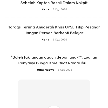
Sebelah Kapten Razali Dalam Kokpit
Nana
-
7 Ogo 2026
Haroqs Terima Anugerah Khas UPSI, Titip Pesanan
Ads
Jangan Pernah Berhenti Belajar
Nana
-
6 Ogo 2026
“Boleh tak jangan gaduh depan anak?”, Luahan
Penyanyi Bunga Isme Buat Ramai Ibu...
Taat isteri pada perkara yang baik. Adapun pada perkara
Yuna Nazwa
-
6 Ogo 2026
maksiat kepada Allah dan Rasul-Nya maka tidak ada taat
bagi suami atas isteri kerana tidak harus yakni haram taat
bagi makhluk pada perkara yang derhakakan Allah sebagai
qaedah yang am.
Kedua :