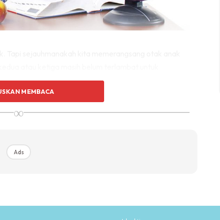
dik. Tapi sejauhmanakah kita memerangsang otak anak
k kedua atau ketiga masih belum terlambat untuk
i seorang genius. Tak salah mencuba untuk manfaat anak
USKAN MEMBACA
∞
ntuk ibu bapa memilih permainan yang betul untuk
n. Jangan beli mainan yang nampak cantik aje tapi
Ads