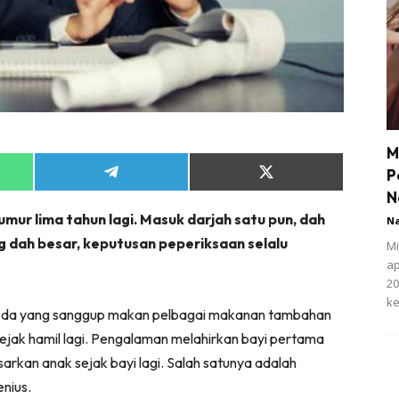
M
P
Share
Share
on
on
N
App
Telegram
X
ur lima tahun lagi. Masuk darjah satu pun, dah
(Twitter)
N
g dah besar, keputusan peperiksaan selalu
Mi
ap
20
ke
! Ada yang sanggup makan pelbagai makanan tambahan
ejak hamil lagi. Pengalaman melahirkan bayi pertama
rkan anak sejak bayi lagi. Salah satunya adalah
nius.