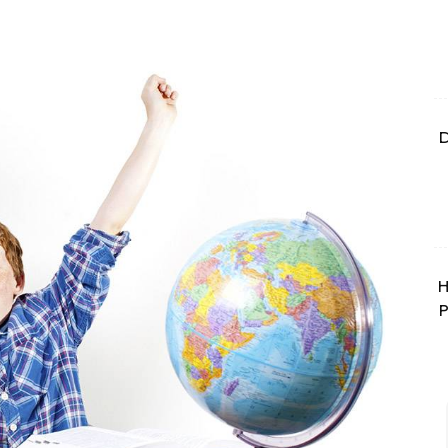
D
H
P