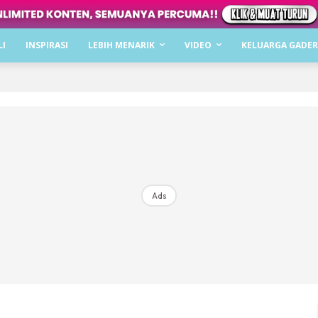
Dapatkan cerita, perkongsian dan info menarik. F
LI
INSPIRASI
LEBIH MENARIK
VIDEO
KELUARGA GADER
Dengan ini saya bersetuju dengan
Terma Penggunaan
dan
P
Langgan Sekarang
Langganan anda telah diterima. Terima kasih!
Ads
Mencari bahagia bersama KELUARGA?
Download dan baca sekarang di
KLIK DI SEENI