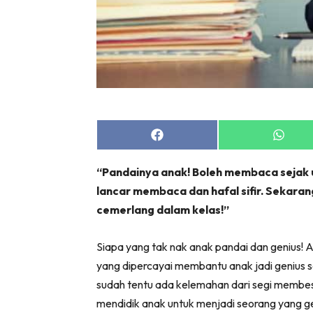
Share
Share
on
on
Facebook
Whats
“Pandainya anak! Boleh membaca sejak um
lancar membaca dan hafal sifir. Sekaran
cemerlang dalam kelas!”
Siapa yang tak nak anak pandai dan genius
yang dipercayai membantu anak jadi genius s
sudah tentu ada kelemahan dari segi membesa
mendidik anak untuk menjadi seorang yang ge