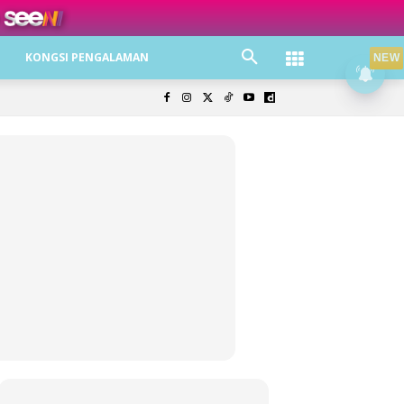
ree jer!
KONGSI PENGALAMAN
NEW
olisi Privasi