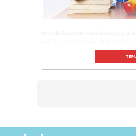
Ramai ibu bapa ingin memiliki anak yang cer
sejak kecil lagi. Bagi yang sedang hamil ana
mendidik anak yang masih bayi untuk menjad
TER
sendiri.
Sebagaimana maklumat ini memberi panduan u
membantu stimulasi anak-anak semasa bermai
tidak ada unsur yang merangsan otak anak.
Ikuti maklumat ini.
5 jenis permainan kena alert