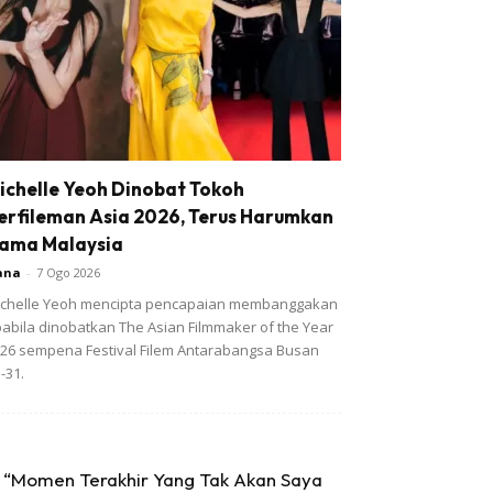
ichelle Yeoh Dinobat Tokoh
erfileman Asia 2026, Terus Harumkan
ama Malaysia
ana
-
7 Ogo 2026
chelle Yeoh mencipta pencapaian membanggakan
abila dinobatkan The Asian Filmmaker of the Year
26 sempena Festival Filem Antarabangsa Busan
-31.
“Momen Terakhir Yang Tak Akan Saya