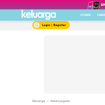
UTAMA
FAMI
Login
|
Register
Keluarga
»
Kekeluargaan