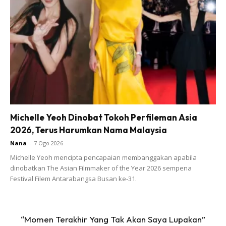
Ads
limau tu kena buang biji dulu ye.klu tidak pahit nnti…
Michelle Yeoh Dinobat Tokoh Perfileman Asia
2026, Terus Harumkan Nama Malaysia
Caranya.
Nana
-
7 Ogo 2026
Michelle Yeoh mencipta pencapaian membanggakan apabila
dinobatkan The Asian Filmmaker of the Year 2026 sempena
Festival Filem Antarabangsa Busan ke-31.
“Momen Terakhir Yang Tak Akan Saya Lupakan”