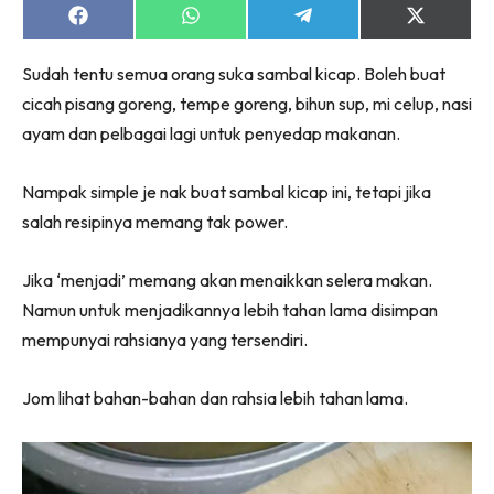
Share
Share
Share
Share
on
on
on
on
Facebook
WhatsApp
Telegram
X
Sudah tentu semua orang suka sambal kicap. Boleh buat
(Twitter)
cicah pisang goreng, tempe goreng, bihun sup, mi celup, nasi
ayam dan pelbagai lagi untuk penyedap makanan.
Nampak simple je nak buat sambal kicap ini, tetapi jika
salah resipinya memang tak power.
Jika ‘menjadi’ memang akan menaikkan selera makan.
Namun untuk menjadikannya lebih tahan lama disimpan
mempunyai rahsianya yang tersendiri.
Jom lihat bahan-bahan dan rahsia lebih tahan lama.