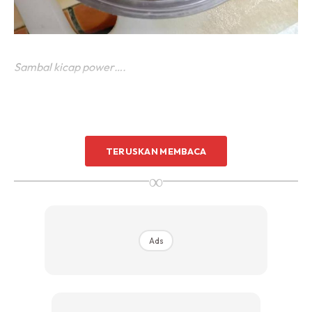
Sambal kicap power….
TERUSKAN MEMBACA
∞
Ads
Ads
Saje nak share, sape2 yg kurang mahir wat sambal kicap