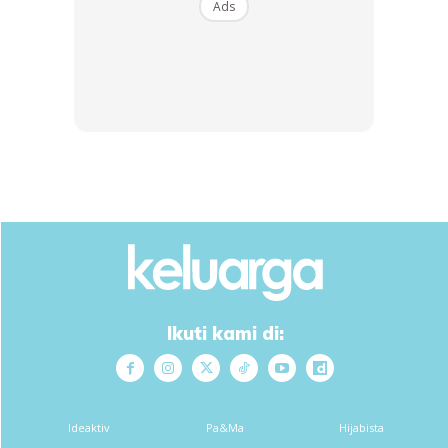
Ads
Ads
Kisar je semua tu.kulit limau amik 2 biji blend.yg sebiji lagi
perah dulu pastu hiris nipis.
Ikuti kami di:
Anda mungkin berminat dengan
Ideaktiv
Pa&Ma
Hijabista