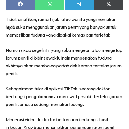
Share
Share
Share
Share
on
on
on
on
Facebook
WhatsApp
Telegram
X
Tidak dinafikan, ramai hijabi atau wanita yang memakai
(Twitter)
hijab suka menggunakan jarum peniti yang banyak untuk
memastikan tudung yang dipakai kemas dan terletak.
Namun sikap segelintir yang suka mengepit atau mengetap
jarum peniti di bibir sewaktu ingin mengenakan tudung
akhirnya akan membawa padah dek kerana tertelan jarum
peniti.
Sebagaimana tular di aplikasi TikTok, seorang doktor
berkongsi pengalamannya merawat pesakit tertelan jarum
peniti semasa sedang memakai tudung.
Menerusi video itu doktor berkenaan berkongsi hasil
imbasan Xray bagi menunjukkan penemuan jarum peniti