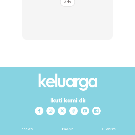
Ads
SHOPEE MY
SHOPEE MY
CENDAWAN RANGUP BY
[500g – 1kg] Frozen Halal
HERO CHEF
Dimsum / Dimsum Sejuk
B...
RM14.6
RM24
RM14.6
RM49
Buy Now
Buy Now
1
/
5
❮
❯
Ikuti kami di:
[TIP KEWANGAN]
Tiada Tabung Kecemasan Punca Keluarga Di Bebani
Ideaktiv
Pa&Ma
Hijabista