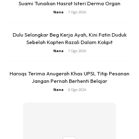
Suami Tunaikan Hasrat Isteri Derma Organ
Nana
-
7 Ogo 2026
Dulu Selongkar Beg Kerja Ayah, Kini Fatin Duduk
Ads
Sebelah Kapten Razali Dalam Kokpit
Nana
-
7 Ogo 2026
Haroqs Terima Anugerah Khas UPSI, Titip Pesanan
Jangan Pernah Berhenti Belajar
Bagi kaum adam yang ternampak perkara sama berlaku
Nana
-
6 Ogo 2026
depan mata, jangan lupa untuk tegur!
Anda mungkin berminat dengan