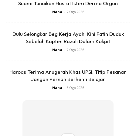
Suami Tunaikan Hasrat Isteri Derma Organ
Nana
-
7 Ogo 2026
Ads
Dulu Selongkar Beg Kerja Ayah, Kini Fatin Duduk
Sebelah Kapten Razali Dalam Kokpit
Nana
-
7 Ogo 2026
Haroqs Terima Anugerah Khas UPSI, Titip Pesanan
4) Ibu pada awal kehamilan dengan muntah-muntah
Jangan Pernah Berhenti Belajar
teruk, juga tak disarankan berpuasa.
Nana
-
6 Ogo 2026
5) Ibu yang tak berasa tak sihat atau demam.