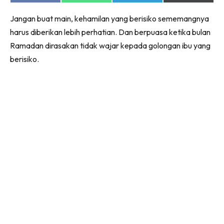
on
on
on
on
Facebook
WhatsApp
Telegram
X
Jangan buat main, kehamilan yang berisiko sememangnya
(Twitter)
harus diberikan lebih perhatian. Dan berpuasa ketika bulan
Ramadan dirasakan tidak wajar kepada golongan ibu yang
berisiko.