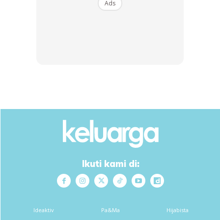
Ads
6) Kehamilan yang ada IUGR ( baby terbantut
tumbesaran)
Ikuti kami di:
Ads
Ideaktiv
Pa&Ma
Hijabista