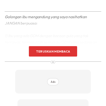
Golongan ibu mengandung yang saya nasihatkan
JANGAN berpuasa:
1) Ibu yang ada GDM dengan bacaan gula yang tak
terkawal, termasuklah semua ibu GDM yang sedang on
insulin.
TERUSKAN MEMBACA
∞
Mereka yang ada GDM on diet control, boleh berpuasa
sekiranya doktor merawat dah menilai yang mana ibu
selamat berpuasa.
Ads