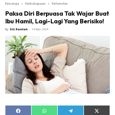
Keluarga
»
Keibubapaan
»
Kehamilan
Paksa Diri Berpuasa Tak Wajar Buat
Ibu Hamil, Lagi-Lagi Yang Berisiko!
By
Siti Ramlah
-
14 Mac 2024
Share
Share
Share
Share