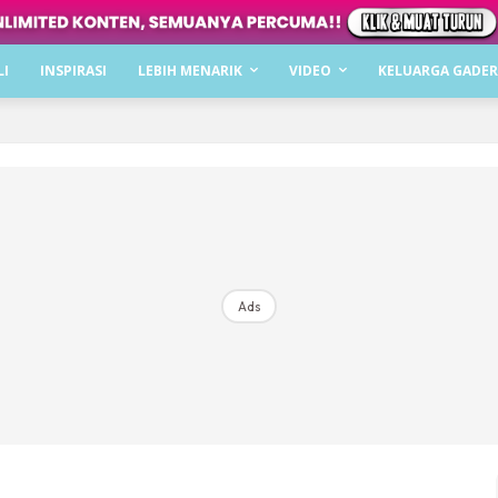
Dapatkan cerita, perkongsian dan info menarik. F
LI
INSPIRASI
LEBIH MENARIK
VIDEO
KELUARGA GADER
Dengan ini saya bersetuju dengan
Terma Penggunaan
dan
P
Langgan Sekarang
Langganan anda telah diterima. Terima kasih!
Ads
Mencari bahagia bersama KELUARGA?
Download dan baca sekarang di
KLIK DI SEENI