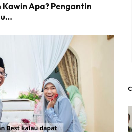
h Kawin Apa? Pengantin
hu…
C