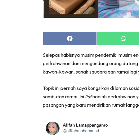
Share
Share
on
on
Facebook
Whats
Selepas habisnya musim pendemik, musim end
perkahwinan dan mengundang orang datang ke
kawan-kawan, sanak saudara dan ramai lagi y
Topik ini pernah saya kongsikan di laman sosia
sambutan ramai. Ini
list
hadiah perkahwinan ya
pasangan yang baru mendirikan rumahtangg