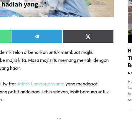
Share
Share
on
on
App
Telegram
X
H
emik telah di benarkan untuk membuat majlis
(Twitter)
T
 majlis kita. Masa majlis itu memang meriah, dengan
B
ang hadir.
N
Ha
l twitter
Afifah Lamappanganro
yang mendapat
ka
ng patut anda bagi, lebih relevan, lebih berguna untuk
be
a.
te