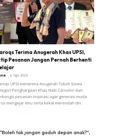
aroqs Terima Anugerah Khas UPSI,
itip Pesanan Jangan Pernah Berhenti
elajar
ana
-
6 Ogo 2026
roqs UPSI menerima Anugerah Tokoh Siswa
tegori Penghargaan Khas Naib Canselor dan
rkongsi pesanan inspirasi agar generasi muda
rus mengejar ilmu serta kekal merendah diri.
“Boleh tak jangan gaduh depan anak?”,