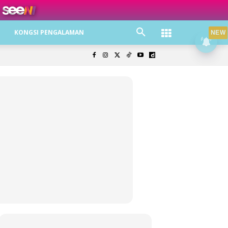
ree jer!
KONGSI PENGALAMAN
NEW
olisi Privasi