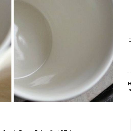
D
H
P