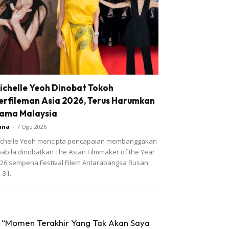
ichelle Yeoh Dinobat Tokoh
erfileman Asia 2026, Terus Harumkan
ama Malaysia
ana
-
7 Ogo 2026
chelle Yeoh mencipta pencapaian membanggakan
abila dinobatkan The Asian Filmmaker of the Year
26 sempena Festival Filem Antarabangsa Busan
-31.
“Momen Terakhir Yang Tak Akan Saya