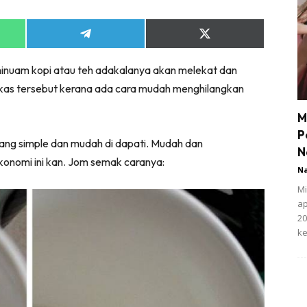
Share
Share
on
on
App
Telegram
X
inuam kopi atau teh adakalanya akan melekat dan
(Twitter)
bekas tersebut kerana ada cara mudah menghilangkan
M
P
g simple dan mudah di dapati. Mudah dan
N
konomi ini kan. Jom semak caranya:
N
Mi
ap
20
ke