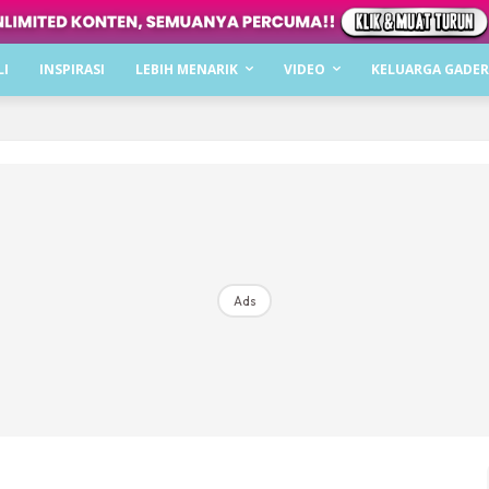
Dapatkan cerita, perkongsian dan info menarik. F
LI
INSPIRASI
LEBIH MENARIK
VIDEO
KELUARGA GADER
Dengan ini saya bersetuju dengan
Terma Penggunaan
dan
P
Langgan Sekarang
Langganan anda telah diterima. Terima kasih!
Ads
Mencari bahagia bersama KELUARGA?
Download dan baca sekarang di
KLIK DI SEENI