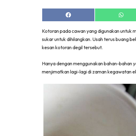
Share
Share
on
on
Facebook
Whats
Kotoran pada cawan yang digunakan untuk m
sukar untuk dihilangkan. Usah terus buang 
kesan kotoran degil tersebut.
Hanya dengan menggunakan bahan-bahan yan
menjimatkan lagi-lagi di zaman kegawatan e