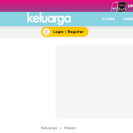
UTAMA
FAMI
Login
|
Register
Keluarga
»
Makan