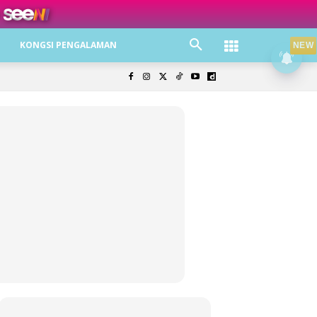
ree jer!
KONGSI PENGALAMAN
NEW
olisi Privasi