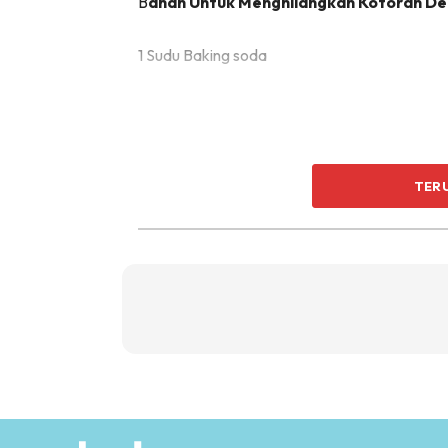
B
ahan Untuk Menghilangkan Kotoran Deg
1 Sudu Baking soda
TER
Sedikit pencuci pinggan mangkuk
2 sudu cuka