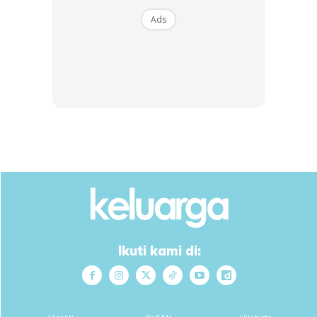
Ads
Jangan menyusahkan mama, ayah dan jangan malukan
nanti nama mama okey Syaikhul dan Sumayyah. Buat
Ikuti kami di:
saya bangga dengan belajar
bersungguh-sungguh.