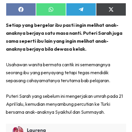
Share
Share
Share
Share
on
on
on
on
Facebook
WhatsApp
Telegram
X
Setiap yang bergelar ibu pasti ingin melihat anak-
(Twitter)
anaknya berjaya satu masa nanti. Puteri Sarah juga
sama seperti ibu lain yang ingin melihat anak-
anaknya berjaya bila dewasa kelak.
Usahawan wanita bermata cantik ini sememangnya
seorang ibu yang penyayang tetapi tegas mendidik
sepasang cahayamatanya terutama bab pelajaran.
Puteri Sarah yang sebelum ini mengerjakan umrah pada 21
April lalu, kemudian menyambung percutian ke Turki
bersama anak-anaknya Syaikhul dan Summayah.