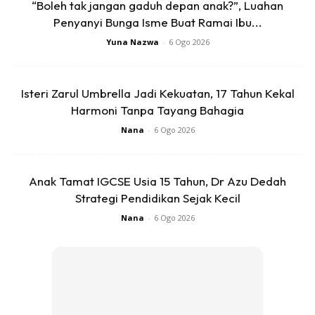
“Boleh tak jangan gaduh depan anak?”, Luahan
Penyanyi Bunga Isme Buat Ramai Ibu...
Yuna Nazwa
-
6 Ogo 2026
Ads
Isteri Zarul Umbrella Jadi Kekuatan, 17 Tahun Kekal
Harmoni Tanpa Tayang Bahagia
Nana
-
6 Ogo 2026
Beliau turut mahu anak-anaknya meneroka dunia dengan
pergi merantau ke negara orang dan pulang dengan ilmu
Anak Tamat IGCSE Usia 15 Tahun, Dr Azu Dedah
penuh di dada.
Strategi Pendidikan Sejak Kecil
Nana
-
6 Ogo 2026