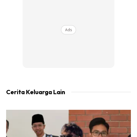
Ads
Ads
Cerita Keluarga Lain
Dari sekarang, simpan angan-angan nak Syaikhul belajar
dekat Turki, Sumayyah jadi doktor belajar dekat Egypt.
Jadi, mulai sekarang kena terapkan bahasa Arab untuk