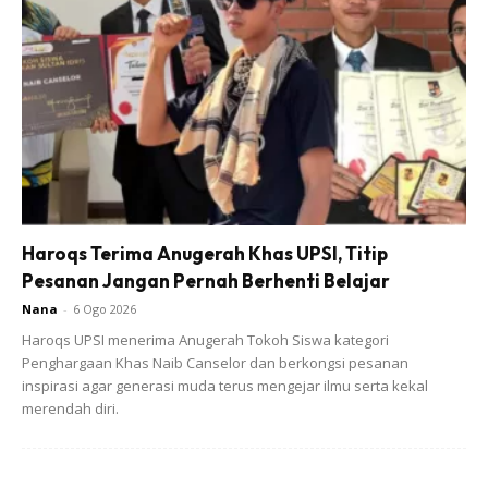
mereka.
Datang Turki ni sambil-sambil temu bual pelajar kat sini
ambil subjek apa, persediaan semua, kena mula dari
sekarang. Tak salah nak sasarkan dari sekarang.
Jadi, boleh sediakan siap-siap anak-anak kena belajar
apa supaya jadi orang berguna satu hari nanti.
Haroqs Terima Anugerah Khas UPSI, Titip
Jangan Malukan Mama, Ayah
Pesanan Jangan Pernah Berhenti Belajar
Nana
-
6 Ogo 2026
Puteri Sarah turut menitipkan pesanan kepada kedua
Haroqs UPSI menerima Anugerah Tokoh Siswa kategori
anaknya supaya sentiasa menjaga nama baik keluarga
Penghargaan Khas Naib Canselor dan berkongsi pesanan
selain tidak menyusahkan ibu bapa.
inspirasi agar generasi muda terus mengejar ilmu serta kekal
merendah diri.