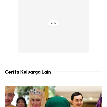
Ads
Seringkali kita beranggapan rezeki hanya datang dalam
bentuk harta dan wang ringgit semata-mata. Walhal,
rezeki datang dalam pelbagai bentuk.
Cerita Keluarga Lain
Antara bentuk rezeki yang lain adalah tubuh badan yang
sihat, masa yang lapang, jiwa yang tenang, mempunyai
pasangan hidup yang baik dan bertanggungjawab, anak-
anak yang soleh dan solehah serta mempunyai sahabat
yang baik.
Subhanallah.