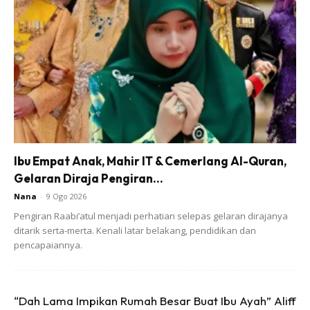
Ibu Empat Anak, Mahir IT & Cemerlang Al-Quran,
Gelaran Diraja Pengiran...
Sahabat,
Nana
-
9 Ogo 2026
Dalam kita mencari dan mengejar rezeki, mari kita jadikan
Pengiran Raabi’atul menjadi perhatian selepas gelaran dirajanya
ditarik serta-merta. Kenali latar belakang, pendidikan dan
Al-Quran dan hadis sebagai panduan utama untuk
pencapaiannya.
mendapatkannya.
“Dah Lama Impikan Rumah Besar Buat Ibu Ayah” Aliff