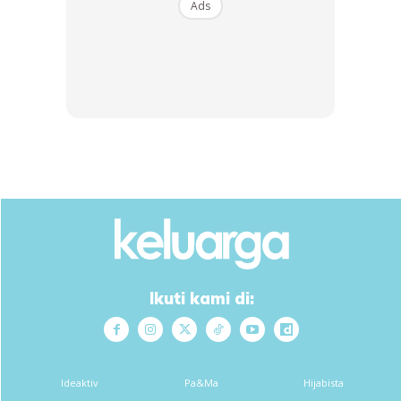
Ads
Ads
5 AMALAN MURAH REZEKI MENURUT AL-QURAN
DAN HADIS
1. SENTIASA MEMOHON AMPUN DARIPADA ALLAH
SWT
Ikuti kami di:
فَقُلْتُ ٱسْتَغْفِرُوا۟ رَبَّكُمْ إِنَّهُۥ كَانَ غَفَّارًا
Maksudnya : Maka aku katakan kepada mereka: ‘Mohonlah
ampun kepada Tuhanmu, -sesungguhnya Dia adalah Maha
Ideaktiv
Pa&Ma
Hijabista
Pengampun-,