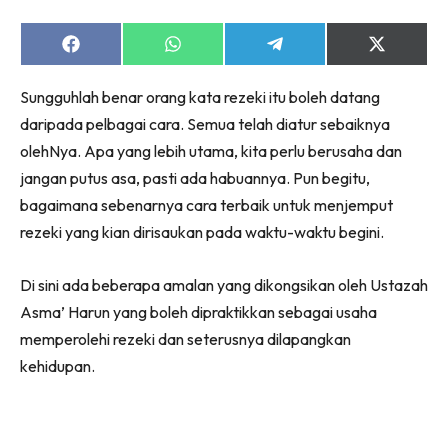
Share
Share
Share
Share
on
on
on
on
Facebook
WhatsApp
Telegram
X
Sungguhlah benar orang kata rezeki itu boleh datang
(Twitter)
daripada pelbagai cara. Semua telah diatur sebaiknya
olehNya. Apa yang lebih utama, kita perlu berusaha dan
jangan putus asa, pasti ada habuannya. Pun begitu,
bagaimana sebenarnya cara terbaik untuk menjemput
rezeki yang kian dirisaukan pada waktu-waktu begini.
Di sini ada beberapa amalan yang dikongsikan oleh Ustazah
Asma’ Harun yang boleh dipraktikkan sebagai usaha
memperolehi rezeki dan seterusnya dilapangkan
kehidupan.