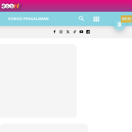
ree jer!
KONGSI PENGALAMAN
NEW
olisi Privasi