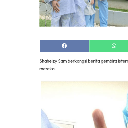
Share
Share
on
on
Facebook
Whats
Shaheizy Sam berkongsi berita gembira istern
mereka.