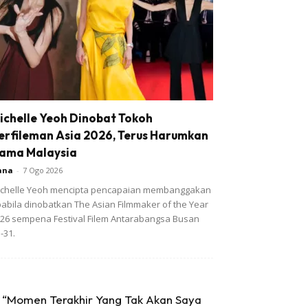
ichelle Yeoh Dinobat Tokoh
erfileman Asia 2026, Terus Harumkan
ama Malaysia
ana
-
7 Ogo 2026
chelle Yeoh mencipta pencapaian membanggakan
abila dinobatkan The Asian Filmmaker of the Year
26 sempena Festival Filem Antarabangsa Busan
-31.
“Momen Terakhir Yang Tak Akan Saya