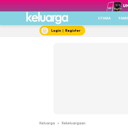
UTAMA
FAMI
Login
|
Register
Keluarga
»
Kekeluargaan