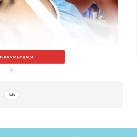
USKAN MEMBACA
∞
 gambar ketika menemani isterinya di wad bersalin.
Polis Evo ini menitipkan ucapan terima kasih pada
Ads