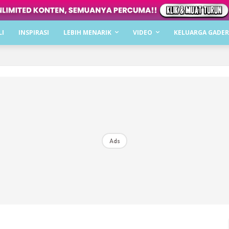
Dapatkan cerita, perkongsian dan info menarik. F
LI
INSPIRASI
LEBIH MENARIK
VIDEO
KELUARGA GADER
Dengan ini saya bersetuju dengan
Terma Penggunaan
dan
P
Langgan Sekarang
Langganan anda telah diterima. Terima kasih!
Ads
Mencari bahagia bersama KELUARGA?
Download dan baca sekarang di
KLIK DI SEENI