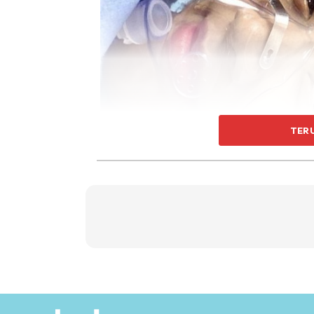
TER
Dalam perkongsian tersebut, Sam memuatnaik
Tidak mendedahkan jantina anaknya, pelakon 
semua yang mendoakan isteri dan anaknya.