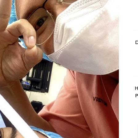
D
H
P